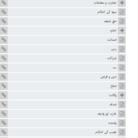
تجارت و معاملات
سود کے احکام
حقِ شفعہ
اجارہ
ضمانت
رہن
شراکت
ہبہ
دین و قرض
صلح
وکالت
صدقہ
عاریہ اور ودیعہ
وصیّت
غصب کے احکام