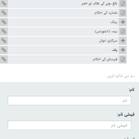
بالغ ہونے کے علائم اور حَجر
مضاربہ کے احکام
بینک
بیمہ (انشورنس)
سرکاری اموال
وقف
قبرستان کے احکام
ہم سے تذکرہ کریں
نام:
فیملی نام: