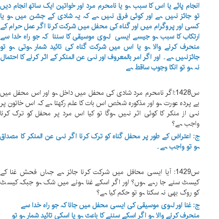
انجام پائے یا اس کا سبب ہو یا نامحرم مرد اور خواتین ایک ساتھ انجام دیں
تو جائز نہیں ہے اور کوئی فرق نہیں ہے کہ یہ شادی کے جشن میں ہو یا
کسی اور پروگرام میں اور گناہ کی محفل میں شرکت کرنا اگر عمل حرام کے
ارتکاب کا سبب ہو جیسے ایسی لہوی موسیقی کا سننا کہ جو راہ خدا سے
منحرف کرنے والا ہو یا اس میں شرکت گناہ کی تائید شمار ہوتی ہو تو
جائزنہیں ہے۔ اور اگر امر بالمعروف اور نہی عن المنکر کے اثر کرنے کا احتمال
نہ ہو تو انکا وجوب ساقط ہے
س1428:اگر نامحرم مرد شادی کی محفل میں داخل ہو اور اس محفل میں
بے پردہ عورت ہو اور مذکورہ شخص اس بات کا علم رکھتا ہے کہ اس خاتون پر
نہی از منکر کا کوئی اثر نہیں ہوگا تو کیا اس مرد پر محفل کو ترک کرنا
واجب ہے؟
ج: اعتراض کے طور پر محفل گناہ کو ترک کرنا اگر نہی عن المنکر کا مصداق
ہو تو واجب ہے۔
س1429: آیا ایسی محافل میں شرکت کرنا جائز ہے جہاں فحش غنا کے
کیسٹ سنے جا رہے ہوں؟ اور اگر اسکے غنا ہونے میں شک ہو جبکہ کیسٹ
کو روک بھی نہ سکتا ہو تو حکم کیا ہے؟
ج: غنا اور لہوی موسیقی کی ایسی محفل میں جانا کہ جو راہ خدا سے
منحرف کرنے والا ہو اگر اسکے سننے کا باعث ہو یا اسکی تائید شمار ہو تو