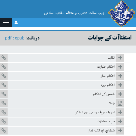
ویب سائٹ دفتر رہبر معظم انقلاب اسلامی
استفتاآت کے جوابات
pdf
epub
دریافت:
تقلید
احکام طهارت
احکام نماز
احکام روزہ
خمس کے احکام
جہاد
امر بالمعروف و نہی عن المنکر
حرام معاملات
شطرنج اور آلات قمار