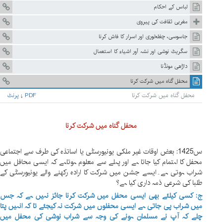
لباس کے احکام
مغربی ثقافت کی پیروی
جاسوسی، چغلخوری اور اسرار کا فاش کرنا
سگریٹ نوشی اور نشہ آور اشیاء کا استعمال
داڑھی مونڈنا
محفل گناہ میں شرکت کرنا
محفل گناہ میں شرکت کرنا
PDF
;
پرنٹ
محفل گناہ میں
شرکت کرنا
س1425
:
بعض اوقات غیر ملکی یونیورسٹی یا اساتذہ کی طرف سے اجتماعی
محفل کا اہتمام کیا جاتا ہے اور پہلے سے معلوم ہوتاہے کہ ایسی محافل میں
شراب ہوتی ہے۔ایسے جشن میں شرکت کا ارادہ رکھنے والے یونیورسٹی کے
طلبا کی شرعی ذمہ داری کیا ہے؟
ج: کسی کیلئے بھی ایسی محفل میں شرکت کرنا جائز نہیں ہے کہ جس
میں شراب پی جاتی ہے ایسی محفلوں میں شرکت نہ کیجئے تا کہ انہیں پتا
چلے کہ آپ نے مسلمان ہونے کی وجہ سے شراب نوشی کی محفل میں