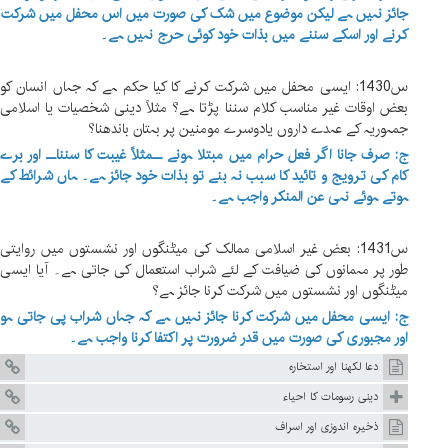
جائز نہیں ہے لیکن موضوع میں شک کی صورت میں اس محفل میں شرکت
کرنے اور اسکے سننے میں بذات خود کوئی حرج نہیں ہے۔
س1430: ایسی محفل میں شرکت کرنے کا کیا حکم ہے کہ جہاں انسان کو
بعض اوقات غیر مناسب کلام سننا پڑتا ہے؟ مثلاً دینی شخصیات یا اسلامی
جمہوریہ کے عہدے داروں یادوسرے مومنین پر بہتان باندھنا؟
ج: صرف جانا اگر فعل حرام میں مبتلا ہونے ــمثلاً غیبت کا سنناــ اور برے
کام کی ترویج و تائید کا سبب نہ بنے تو بذات خود جائز ہے۔ ہاں شرائط کے
ہوتے ہوئے نہی عن المنکر واجب ہے۔
س1431: بعض غیر اسلامی ممالک کی میٹنگوں اور نشستوں میں روایتی
طور پر مہمانوں کی ضیافت کے لئے شراب استعمال کی جاتی ہے۔ آیا ایسی
میٹنگوں اور نشستوں میں شرکت کرنا جائز ہے؟
ج: ایسی محفل میں شرکت کرنا جائز نہیں ہے کہ جہاں شراب پی جاتی ہو
اور مجبوری کی صورت میں قدر ضرورت پر اکتفا کرنا واجب ہے۔
دعا لکھنا اور استخارہ
دینی رسومات کا احیاء
ذخیرہ اندوزی اور اسراف