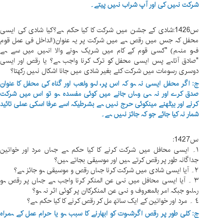
شرکت نہیں کی اور آپ شراب نہیں پیتے۔
س1426
:
شادی کے جشن میں شرکت کا کیا حکم ہے؟کیا شادی کی ایسی
محفل کہ جس میں رقص ہے میں شرکت پر یہ عنوان(الداخل فی عمل قوم
فہو منہم) "کسی قوم کے کام میں شریک ہونے والا انہیں میں سے ہے
"صادق آتاہے پس ایسی محفل کو ترک کرنا واجب ہے؟ یا رقص اور ایسی
دوسری رسومات میں شرکت کئے بغیر شادی میں جانا اشکال نہیں رکھتا؟
ج: اگر محفل ایسی نہ ہو کہ اس پر، لہو ولعب اور گناہ کی محفل کا عنوان
صدق کرے اور نہ ہی وہاں جانے میں کوئی مفسدہ ہو تو اس میں شرکت
کرنے اور بیٹھنے میںکوئی حرج نہیں ہے بشرطیکہ اسے عرفا اسکی عملی تائید
شمار نہ کیا جائے جو کہ جائز نہیں ہے۔
س1427:
١۔ ایسی محافل میں شرکت کرنے کا کیا حکم ہے جہاں مرد اور خواتین
جداگانہ طور پر رقص کرتے ہیں اور موسیقی بجاتے ہیں؟
٢۔ آیا ایسی شادی میں شرکت کرنا جہاں رقص و موسیقی ہو جائز ہے؟
٣ ۔ آیا ایسی محافل میں نہی عن المنکر کرنا واجب ہے جہاں پر رقص ہو
رہاہو جبکہ امر بالمعروف و نہی عن المنکرکاان پر کوئی اثر نہ ہو؟
٤ ۔ مرد اور خواتین کے ایک ساتھ مل کر رقص کرنے کا کیا حکم ہے؟
ج: کلی طور پر رقص اگرشہوت کو ابھارنے کا سبب ہو یا حرام عمل کے ہمراہ