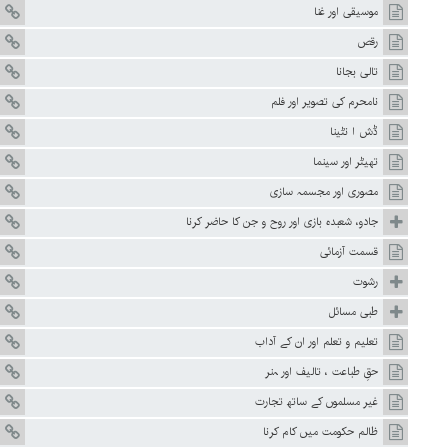
موسیقی اور غنا
رقص
تالی بجانا
نامحرم کی تصویر اور فلم
ڈش ا نٹینا
تھیٹر اور سینما
مصوری اور مجسمہ سازی
جادو، شعبدہ بازی اور روح و جن کا حاضر کرنا
قسمت آزمائی
رشوت
طبی مسائل
تعلیم و تعلم اور ان کے آداب
حقِ طباعت ، تالیف اور ہنر
غیر مسلموں کے ساتھ تجارت
ظالم حکومت میں کام کرنا