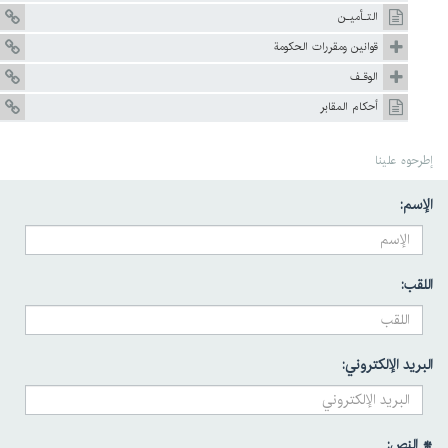
التـأميـن
قوانين ومقررات الحکومة
الوقـف
أحكام المقابر
إطرحوه علينا
الإسم:
اللقب:
البريد الإلكتروني:
* النص: