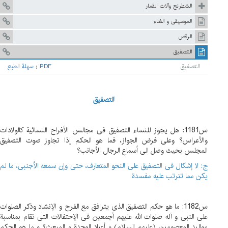
الشطرنج وآلات القمار
الموسيقى و الغناء
الرقص
التصفيق
التصفيق
PDF
;
سهلة الطبع
التصفیق
س1181: هل یجوز للنساء التصفیق فی مجالس الأفراح النسائیة کالولادات
والأعراس؟ وعلی فرض الجواز، فما هو الحکم إذا تجاوز صوت التصفیق
المجلس بحیث وصل الی أسماع الرجال الأجانب؟
ج: لا إشکال فی التصفیق علی النحو المتعارف، حتی وإن سمعه الأجنبی، ما لم
یکن مما تترتب علیه مفسدة.
س1182:
ما هو حکم التصفیق الذی یترافق مع الفرح و الإنشاد وذکر الصلوات
علی النبی و آله صلوات الله علیهم أجمعین فی الإحتفالات التی تقام بمناسبة
موالید المعصومین (علیهم السلام) و أعیاد الوحدة و المبعث؟ و ما هو الحکم