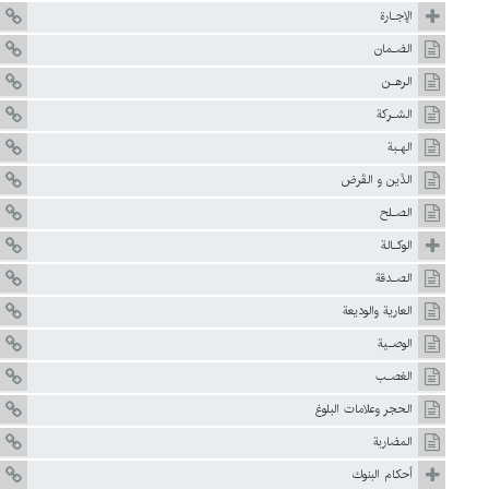
الإجـارة
الضـمان
الرهـن
الشـركة
الهـبة
الدَّين و القَرض
الصـلح
الوكـالة
الصـدقة
العارية والوديعة
الوصـية
الغصـب
الحجر وعلامات البلوغ
المضاربة
أحکام البنوك