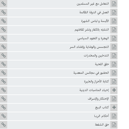
التعامل مع غير المسلمين
العمل في الدولة الظالمة
الألبسة و لباس الشهرة
التشبّه بالكفار ونشر ثقافتهم
الهجرة و اللجوء السياسي
التجسس والوشاية وإفشاء السر
التدخين والمخدرات
حلق اللحية
الحضور في مجالس المعصية
کتابة‌ الأحراز والخيرة
إحياء المناسبات الدينية
الإحتكار والإسراف
كتاب البيع
أحكام الربـا
حق الشفعة