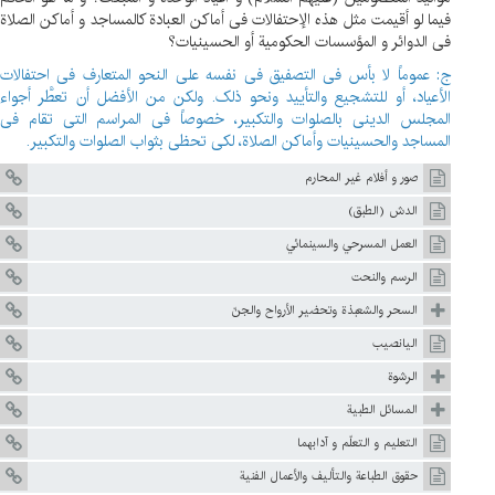
فیما لو أقیمت مثل هذه الإحتفالات فی أماکن العبادة کالمساجد و أماکن الصلاة
فی الدوائر و المؤسسات الحکومیة أو الحسینیات؟
ج: عموماً لا بأس فی التصفیق فی نفسه علی النحو المتعارف فی احتفالات
الأعیاد، أو للتشجیع والتأیید ونحو ذلک. ولکن من الأفضل أن تعطَّر أجواء
المجلس الدینی بالصلوات والتکبیر، خصوصاً فی المراسم التی تقام فی
المساجد والحسینیات وأماکن الصلاة، لکی تحظی بثواب الصلوات والتکبیر.
صور و أفلام غير المحارم
الدش (الطبق)
العمل المسرحي والسينمائي
الرسم والنحت
السحر والشعبذة وتحضير الأرواح والجنّ
اليانصيب
الرشوة
المسائل الطبية
التعليم و التعلّم و آدابهما
حقوق الطباعة والتأليف والأعمال الفنية