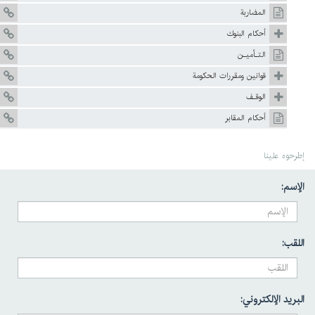
المضاربة
أحکام البنوك
التـأميـن
قوانين ومقررات الحکومة
الوقـف
أحكام المقابر
إطرحوه علينا
الإسم:
اللقب:
البريد الإلكتروني: