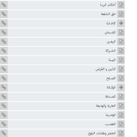
أحكام الربـا
حق الشفعة
الإجـارة
الضـمان
الرهـن
الشـركة
الهـبة
الدَّين و القَرض
الصـلح
الوكـالة
الصـدقة
العارية والوديعة
الوصـية
الغصـب
الحجر وعلامات البلوغ