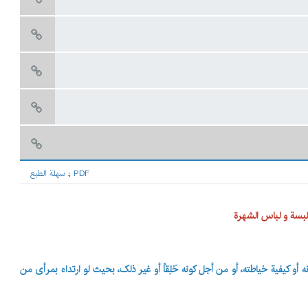
PDF
;
سهلة الطبع
ألبسة و لباس الشهرة
و کیفیة خیاطته، أو من أجل کونه خَلِقاً أو غیر ذلک، بحیث لو ارتداه بمرأی من