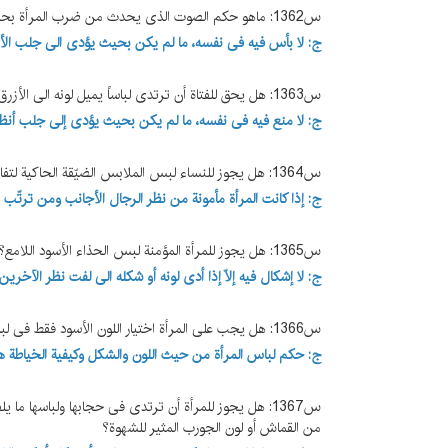
س1362: ماهو حکم الصوت الذی یحدث من ضرب المرأة بحذائها الأرض أثناء المشی؟
ج: لا بأس فیه فی نفسه، ما لم یکن بحیث یؤدی الی جلب الأنظ
س1363:
هل یحق للفتاة أن ترتدی لباساً یمیل لونه الی الأزرق
ج:
لا منع فیه فی نفسه، ما لم یکن بحیث یؤدی إلی جلب أنظار
س1364: هل یجوز للنساء لبس الملابس الضیّقة الحاکیة لتفاصیل الجسم أو الملابس الخلاعیة فی الأعراس ونحوها؟
ج: إذا کانت المرأة مأمونة من نظر الرجال الأجانب ومن ترتّب ال
س1365:
هل یجوز للمرأة المؤمنة لبس الحذاء الأسود اللامع؟
ج:
لا إشکال فیه إلاّ إذا أدی لونه أو شکله الی لفت نظر الآخرین و
س1366: هل یجب علی المرأة اختیار اللون الأسود فقط فی لباسها (المقنعة، السروال، الثوب)؟
ج: حکم لباس المرأة من حیث اللون والشکل وکیفیة الخیاطة هو
س1367: هل یجوز للمرأة أن ترتدی فی حجابها ولباسها ما یل
من القماش أو لون الجورب المثیر للشهوة؟