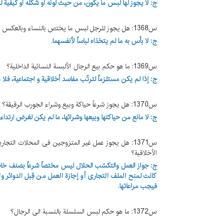
ج: لا یجوز لها لبس ما یکون، من حیث لونه أو شکله أو کیفیة 
س1368: هل یجوز للرجل لبس ما یختص بالنساء وبالعکس داخل البیت، من دون قصد التشبّه بالجنس الآخر؟
ج: لا بأس به ما لم یتخذاه لباساً لأنفسهما.
س1369:
ما هو حکم بیع الرجال الألبسة النسائیة الداخلیة؟
ج:
إذا لم یکن مستلزماً لترتّب مفاسد أخلاقیة و اجتماعیة، فلا 
س1370: هل یجوز شرعاً حیاکة وبیع وشراء الجورب الرقیقة؟
ج: لا مانع من حیاکتها وبیعها وشرائها، ما لم یکن لغرض ارتداء ا
س1371: هل یجوز عمل غیر المتزوجین فی المحلات التجاری
الأخلاقیة؟
ج: جواز العمل والتکسّب الحلال لیس مختصاً شرعاً بصنف خاص 
کانت لمنح الملف التجاری أو إجازة العمل من قِبل الدوائر 
فیجب مراعاتها.
س1372: ما هو حکم لبس السلسلة بالنسبة الی الرجال؟