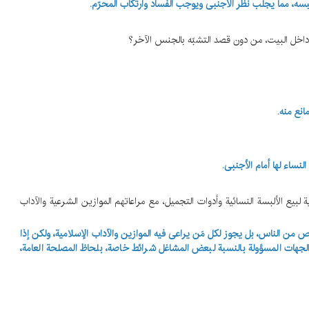
لبسه، مما یجلب نظر الأجنبی ویوجب الفساد وارتکاب المحرّم.
مانع منه
.
لنساء لها أمام الأجنبی.
ة لبیع الألبسة النسائیة وأدوات التجمیل، مع مراعاتهم الموازین الشرعیة والآداب
من الناس، بل یجوز لکل مَن یراعی فیه الموازین والآداب الإسلامیة، ولکن إذا
والجهات المسؤولة بالنسبة لبعض المشاغل شرائط خاصة، بلحاظ المصلحة العامة،