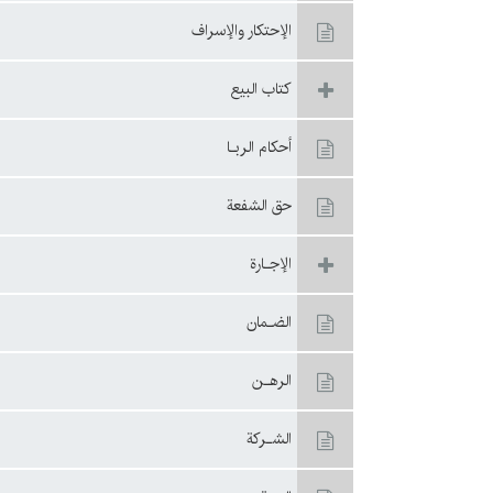
الإحتكار والإسراف
كتاب البيع
أحكام الربـا
حق الشفعة
الإجـارة
الضـمان
الرهـن
الشـركة