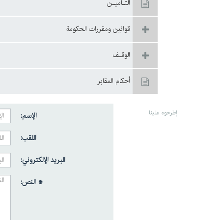
التـأميـن
قوانين ومقررات الحکومة
الوقـف
أحكام المقابر
إطرحوه علينا
الإسم:
اللقب:
البريد الإلكتروني:
* النص: