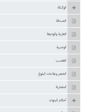
الوكـالة
الصـدقة
العارية والوديعة
الوصـية
الغصـب
الحجر وعلامات البلوغ
المضاربة
أحکام البنوك