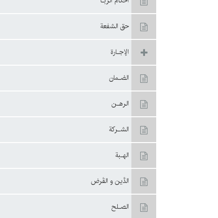
أحكام الربـا
حق الشفعة
الإجـارة
الضـمان
الرهـن
الشـركة
الهـبة
الدَّين و القَرض
الصـلح