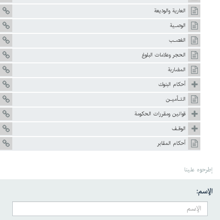
العارية والوديعة
الوصـية
الغصـب
الحجر وعلامات البلوغ
المضاربة
أحکام البنوك
التـأميـن
قوانين ومقررات الحکومة
الوقـف
أحكام المقابر
إطرحوه علينا
الإسم: