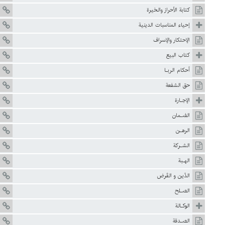
کتابة‌ الأحراز والخيرة
إحياء المناسبات الدينية
الإحتكار والإسراف
كتاب البيع
أحكام الربـا
حق الشفعة
الإجـارة
الضـمان
الرهـن
الشـركة
الهـبة
الدَّين و القَرض
الصـلح
الوكـالة
الصـدقة