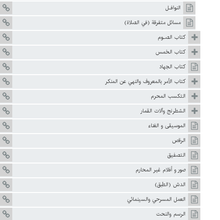
النوافـل
مسائل متفرقة (في الصلاة)
كتاب الصـوم
كتاب الخمس
كتاب الجهاد
كتاب الأمر بالمعروف والنهي عن المنكر
التکسب المحرم
الشطرنج وآلات القمار
الموسيقى و الغناء
الرقص
التصفيق
صور و أفلام غير المحارم
الدش (الطبق)
العمل المسرحي والسينمائي
الرسم والنحت