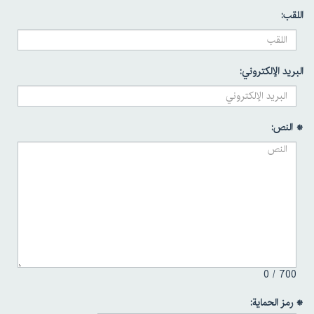
اللقب:
البريد الإلكتروني:
* النص:
0
700 /
* رمز الحماية: