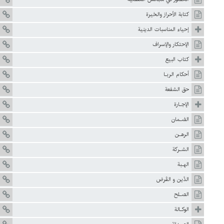
کتابة‌ الأحراز والخيرة
إحياء المناسبات الدينية
الإحتكار والإسراف
كتاب البيع
أحكام الربـا
حق الشفعة
الإجـارة
الضـمان
الرهـن
الشـركة
الهـبة
الدَّين و القَرض
الصـلح
الوكـالة