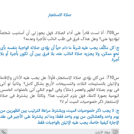
صلاة الاستئجار
س709: أنا لست قادراً علی أداء الصلاة، فهل یجوز لی أن أستنیب شخصاً
لیؤدیها عنی؟ وهل هناک فرق فی طلب النائب للأجرة وعدمه؟
ج: کل مکلَّف یجب علیه شرعاً ما دام حیاً أن یؤدی صلاته الواجبة بنفسه بأی
نحوٍ ممکن، ولا یجزیه صلاة النائب عنه، بلا فرق بین أن تکون بأجرة أو بلا
أجرة.
س710: مَن کان یؤدی صلاة الإستئجار، فأولاً: هل یجب علیه الأذان والإقامة
والإتیان بالتسلیمات الثلاث والتسبیحات الأربع بشکل کامل؟. وثانیاً: لو أتی
فی یوم بصلاة الظهر والعصر (مثلاً) وفی الیوم التالی أتی بالصلوات الخمس
الیومیة بصورة کاملة، فهل یلزم الترتیب هنا؟. وثالثاً: هل یشترط فی صلاة
الإستئجار ذکر خصوصیات المیت أم لا؟
ج: لا یجب ذکر خصوصیات المیت، ویشترط مراعاة الترتیب بین الظهرین من
یوم واحد والعشائین من یوم واحد فقط؛ وما لم یشترط علی الأجیر فی عقد
الإجارة کیفیة خاصة، یجب علیه الإتیان بالواجبات فقط.
صلاة الآيات