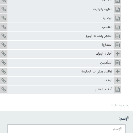
الصـدقة
العارية والوديعة
الوصـية
الغصـب
الحجر وعلامات البلوغ
المضاربة
أحکام البنوك
التـأميـن
قوانين ومقررات الحکومة
الوقـف
أحكام المقابر
إطرحوه علينا
الإسم: