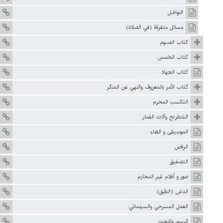
النوافـل
مسائل متفرقة (في الصلاة)
كتاب الصـوم
كتاب الخمس
كتاب الجهاد
كتاب الأمر بالمعروف والنهي عن المنكر
التکسب المحرم
الشطرنج وآلات القمار
الموسيقى و الغناء
الرقص
التصفيق
صور و أفلام غير المحارم
الدش (الطبق)
العمل المسرحي والسينمائي
الرسم والنحت