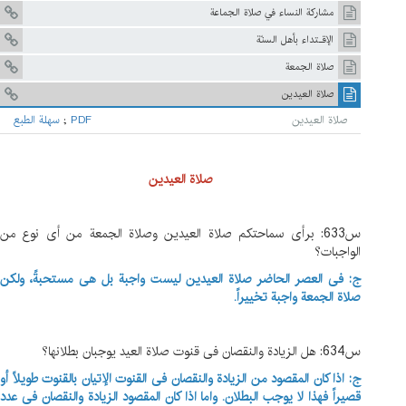
مشاركة النساء في صلاة الجماعة
الإقـتداء بأهل السنّة
صلاة الجمعة
صلاة العيدين
صلاة العيدين
PDF
;
سهلة الطبع
صلاة العیدین
س633: برأی سماحتکم صلاة العیدین وصلاة الجمعة من أی نوع من
الواجبات؟
ج: فی العصر الحاضر صلاة العیدین لیست واجبة بل هی مستحبةً، ولکن
صلاة الجمعة واجبة تخییراً.
س634: هل الزیادة والنقصان فی قنوت صلاة العید یوجبان بطلانها؟
ج: اذا کان المقصود من الزیادة والنقصان فی القنوت الإتیان بالقنوت طویلاً أو
قصیراً فهذا لا یوجب البطلان. واما اذا کان المقصود الزیادة والنقصان فی عدد