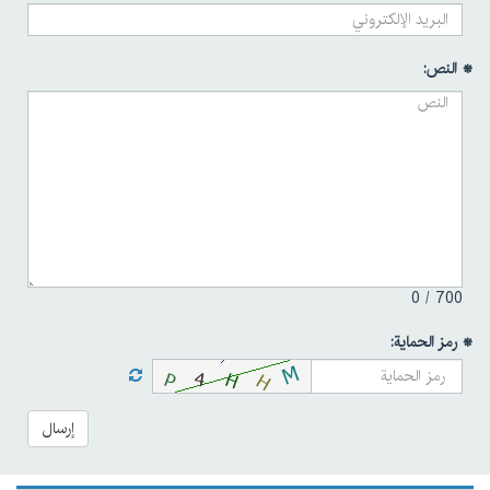
* النص:
0
700 /
* رمز الحماية:
إرسال