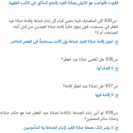
القنوت فالواجب هو الاتیان بصلاة العید بالنحو المذکور فی الکتب الفقهیة.
س635: کان المتعـارف فیما مضی قیام کل إمام جماعة بإقامة صلاة عید
الفطر فی مسجده، فهل یجوز حالیاً إقامة صلاة العیدین من قبل أئمة
الجماعات أم لا؟
ج: تجوز إقامة صلاة العید جماعة وإن کانت مستحبةً فی العصر الحاضر.
س636: هل تُقضی صلاة عید الفطر؟
ج: لا قضاء لها.
س637: هل لصلاة عید الفطر إقامة؟
ج: لا إقامة فیها.
س638: لو أتی إمام الجماعة بالإقامة لصلاة عید الفطر، فما هو حکم صلاته
وصلاة سائر المصلّین؟
ج: لا یضر ذلک بصحة صلاة العید لإمام الجماعة ولا للمأمومین.