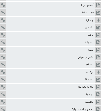
أحكام الربـا
حق الشفعة
الإجـارة
الضـمان
الرهـن
الشـركة
الهـبة
الدَّين و القَرض
الصـلح
الوكـالة
الصـدقة
العارية والوديعة
الوصـية
الغصـب
الحجر وعلامات البلوغ