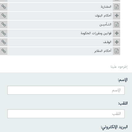
المضاربة
أحکام البنوك
التـأميـن
قوانين ومقررات الحکومة
الوقـف
أحكام المقابر
إطرحوه علينا
الإسم:
اللقب:
البريد الإلكتروني: