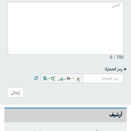
0
700 /
* رمز الحماية:
إرسال
أرشيف