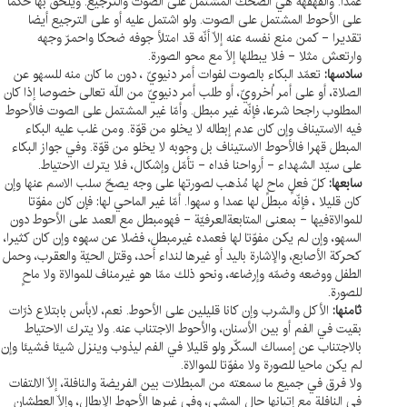
عمدا. والقهقهة هي الضحك المشتمل على الصوت والترجيع. ويلحق بها حكما
على الأحوط المشتمل على الصوت. ولو اشتمل عليه أو على الترجيع أيضا
تقديرا - كمن منع نفسه عنه إلّا أنّه قد امتلأ جوفه ضحكا واحمرّ وجهه
وارتعش مثلا - فلا يبطلها إلّا مع محو الصورة.
سادسها:
تعمّد البكاء بالصوت لفوات أمر دنيويّ ، دون ما كان منه للسهو عن
الصلاة، أو على أمر اُخرويّ، أو طلب أمر دنيويّ من اللّه تعالى خصوصا إذا كان
المطلوب راجحا شرعا، فإنّه غير مبطل. وأمّا غير المشتمل على الصوت فالأحوط
فيه الاستيناف وإن كان عدم إبطاله لا يخلو من قوّة. ومن غلب عليه البكاء
المبطل قهرا فالأحوط الاستيناف بل وجوبه لا يخلو من قوّة. وفي جواز البكاء
على سيّد الشهداء - أرواحنا فداه - تأمّل وإشكال، فلا يترك الاحتياط.
سابعها:
كلّ فعلٍ ماحٍ لها مُذهب لصورتها على وجه يصحّ سلب الاسم عنها وإن
كان قليلا ، فإنّه مبطل لها عمدا و سهوا. أمّا غير الماحي لها: فإن كان مفوّتا
للموالاةفيها - بمعنى المتابعةالعرفيّة - فهومبطل مع العمد على الأحوط دون
السهو، وإن لم يكن مفوّتا لها فعمده غيرمبطل، فضلا عن سهوه وإن كان كثيرا،
كحركة الأصابع، والإشارة باليد أو غيرها لنداء أحد، وقتل الحيّة والعقرب، وحمل
الطفل ووضعه وضمّه وإرضاعه، ونحو ذلك ممّا هو غيرمناف للموالاة ولا ماحٍ
للصورة.
ثامنها:
الأكل والشرب وإن كانا قليلين على الأحوط. نعم، لابأس بابتلاع ذرّات
بقيت في الفم أو بين الأسنان، والأحوط الاجتناب عنه. ولا يترك الاحتياط
بالاجتناب عن إمساك السكّر ولو قليلا في الفم ليذوب وينزل شيئا فشيئا وإن
لم يكن ماحيا للصورة ولا مفوّتا للموالاة.
ولا فرق في جميع ما سمعته من المبطلات بين الفريضة والنافلة، إلّا الالتفات
في النافلة مع إتيانها حال المشي، وفي غيرها الأحوط الإبطال، وإلّا العطشان