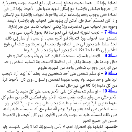
الصلاة. وإذا كان بعيدا بحيث يحتاج إسماعه إلى رفع الصوت يجب رفعه،إلّا إذا
كان حرجيّا فيكتفي بالإشارة مع إمكان تنبّهه عليها على الأحوط. وإذا كان في
الصلاة ففي وجوب رفعه وإسماعه تردّد، والأحوط الجواب بالإشارة مع الإمكان.
وإذا كان المسلّم أصمّ فإن أمكن أن ينبّهه على الجواب ولو بالإشارة لايبعد
وجوبه مع الجواب على المتعارف، وإلّا يكفي الجواب كذلك من غير إشارة.
مسألة 7
- تجب الفوريّة العرفيّة في الجواب؛ فلا يجوز تأخيره على وجه
لايصدق معه الجواب وردّ التحيّة؛ فلو أخّره عصيانا أو نسيانا أو لعذر إلى ذلك
الحدّ سقط، فلا يجوز في حال الصلاة ولا يجب في غيرها؛ ولو شكّ في بلوغ
التأخير إلى ذلك الحدّ فكذلك لا يجوز فيها ولا يجب في غيرها.
مسألة 8
- الابتداء بالسلام مستحبّ كفائيّ، كما أنّ ردّه واجب كفائيّ؛ فلو
دخل جماعة على جماعة يكفي في الوظيفة الاستحبابيّة تسليم شخص واحد
من الواردين وجواب شخص واحد من المورود عليهم.
مسألة 9
- لو سلّم شخص على أحد شخصين ولم يعلما أنّه أيّهما أراد لايجب
الردّ على واحد منهما، ولا يجب عليهما الفحص والسؤال، وإن كان الأحوط الردّ
من كلّ منهما إذا كانا في غير حال الصلاة.
مسألة 10
- لو سلّم شخصان كلّ على الآخر يجب على كلّ منهما ردّ سلام
الآخر حتّى من وقع سلامه عقيب سلام الآخر. ولو انعكس الأمر بأن سلّم كلّ
منهما بعنوان الردّ بزعم أنّه سلّم عليه لا يجب على واحد منهما ردّ الآخر. ولو
سلّم شخص على أحد بعنوان الردّ بزعم أنّه سلّم مع أنّه لم يسلّم عليه وتنبّه
على ذلك المسلّم عليه لم يجب ردّه على الأقوى وإن كان أحوط، بل الاحتياط
حسن في جميع الصور.
خامسها:
القهقهة ولو اضطرارا. نعم، لا بأس بالسهويّة، كما لا بأس بالتبسّم ولو