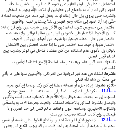
المتشاغل بالدعاء في الوتر العازم على صوم ذلك اليوم إن خشي مفاجأة
الفجر وكان الماء أمامه واحتاج الى خطوتين أو ثلاث، فإنّه يجوز له التخطّي
والشرب حتّى يروي وإن طال زمانه لو لم يفعل غير ذلك من منافيات الصلاة،
حتّى إذا أراد العود إلى مكانه رجع القهقرى لئلّا يستدبر القبلة. والأقوى
الاقتصار على خصوص شرب الماء، دون الأكل ودون شرب غيره وإن قلّ زمانه؛
كما أنّ الأحوط الاقتصار على خصوص الوتر دون سائر النوافل. ولا يبعد عدم
الاقتصار على حال الدعاء، فيلحق بها غيرها من أحوالها وإن كان الأحوط
الاقتصار عليها. وأحوط منه الاقتصار على ما إذا حدث العطش بين الاشتغال
بالوتر؛ بل الأقوى عدم استثناء من كان عطشانا فدخل في الوتر ليشرب بين
الدعاء قُبيل الفجر.
تاسعها:
تعمّد قول «آمين» بعد إتمام الفاتحة إلّا مع التقيّة، فلابأس به
كالساهي.
عاشرها:
الشكّ في عدد غير الرباعيّة من الفرائض، والاُوليين منها على ما يأتي
في محلّه إن شاء اللّه تعالى.
حادي عشرها:
زيادة جزء أو نقصانه مطلقا إن كان ركنا، وعمدا إن كان غيره.
مسألة 11
- يكره في الصلاة - مضافا إلى ما سمعته سابقا - نفخ موضع
السجود إن لم يحدث منه حرفان، وإلّا فالأحوط الاجتناب عنه، والتأوّه والأنين
والبصاق بالشرط المذكور والاحتياط المتقدّم، والعبث وفرقعة الأصابع والتمطّي
والتثاؤب الاختياريّ، ومدافعة البول والغائط ما لم تصل إلى حدّ الضرر، وإلّا
فيجتنب وإن كانت الصلاة صحيحة مع ذلك.
مسألة 12
- لا يجوز قطع الفريضة اختيارا. وتُقطع للخوف على نفسه أو نفس
محترمة أو عرضه أو ماله المعتدّ به ونحو ذلك، بل قد يجب القطع في بعض