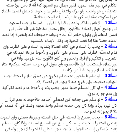
التكلّم في غير هذه الصورة فغير مبطل مع السهو؛ كما أنّه لا بأس بردّ سلام
التحيّة، بل هو واجب. ولو تركه واشتغل بالقراءة ونحوها لا تبطل الصلاة، فضلا
عن السكوت بمقداره، لكن عليه إثم ترك الواجب خاصّة.
مسألة 1
- لا بأس بالذكر والدعاء وقراءة القرآن - غير ما يوجب السجود -
في جميع أحوال الصلاة. والأقوى إبطال مطلق مخاطبة غير اللّه حتّى في
ضمن الدعاء، بأن يقول: «غفر اللّه لك» وقوله: «صبّحك اللّه بالخير» إذا قصد
الدعاء، فضلا عمّا إذا قصد التحيّة به. وكذا الابتداء بالتسليم.
مسألة 2
- يجب ردّ السلام في أثناء الصلاة بتقديم السلام على الظرف وإن
قدّم المسلّم الظرف على السلام على الأقوى. والأحوط مراعاة المماثلة في
التعريف والتنكير والإفراد والجمع وإن كان الأقوى عدم لزومها. وأمّا في
غيرالصلاة فيستحبّ الردّ بالأحسن، بأن يقول في جواب «سلام عليكم» مثلا:
«عليكم السلام و رحمة اللّه وبركاته».
مسألة 3
- لو سلّم بالملحون بحيث لم يخرج عن صدق سلام التحيّة يجب
الجواب صحيحا، وإن خرج عنه لا يجوز في الصلاة ردّه.
مسألة 4
- لو كان المسلّم صبيّا مميّزا يجب ردّه. والأحوط عدم قصد القرآنيّة،
بل عدم جوازه قويّ.
مسألة 5
- لو سلّم على جماعة كان المصلّي أحدهم فالأحوط له عدم الردّ إن
كان غيره يردّه. وإذا كان بين جماعة فسلّم واحد عليهم وشكّ في أنّه قصده أم
لا؟ لا يجوز له الجواب.
مسألة 6
- يجب إسماع ردّ السلام في حال الصلاة وغيرها، بمعنى رفع الصوت
به على المتعارف بحيث لو لم يكن مانع عن السماع لسمعه. وإذا كان المسلّم
بعيدا لا يمكن إسماعه الجواب لا يجب جوابه على الظاهر، فلا يجوز ردّه في