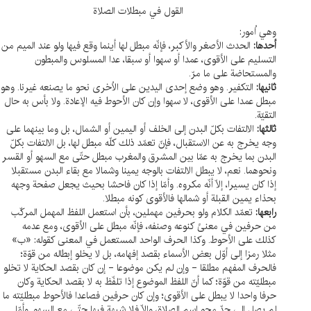
القول في مبطلات الصلاة
وهي اُمور:
أحدها:
الحدث الأصغر والأكبر، فإنّه مبطل لها أينما وقع فيها ولو عند الميم من
التسليم على الأقوى، عمدا أو سهوا أو سبقا، عدا المسلوس والمبطون
والمستحاضة على ما مرّ.
ثانيها:
التكفير. وهو وضع إحدى اليدين على الاُخرى نحو ما يصنعه غيرنا. وهو
مبطل عمدا على الأقوى، لا سهوا وإن كان الأحوط فيه الإعادة. ولا بأس به حال
التقيّة.
ثالثها:
الالتفات بكلّ البدن إلى الخلف أو اليمين أو الشمال، بل وما بينهما على
وجه يخرج به عن الاستقبال، فإنّ تعمّد ذلك كلّه مبطل لها، بل الالتفات بكلّ
البدن بما يخرج به عمّا بين المشرق والمغرب مبطل حتّى مع السهو أو القسر
ونحوهما. نعم، لا يبطل الالتفات بالوجه يمينا وشمالا مع بقاء البدن مستقبلا
إذا كان يسيرا، إلّا أنّه مكروه. وأمّا إذا كان فاحشا بحيث يجعل صفحة وجهه
بحذاء يمين القبلة أو شمالها فالأقوى كونه مبطلا.
رابعها:
تعمّد الكلام ولو بحرفين مهملين، بأن استعمل اللفظ المهمل المركّب
من حرفين في معنىً كنوعه وصنفه، فإنّه مبطل على الأقوى، ومع عدمه
كذلك على الأحوط. وكذا الحرف الواحد المستعمل في المعنى كقوله: «ب»
مثلا رمزا إلى أوّل بعض الأسماء بقصد إفهامه، بل لا يخلو إبطاله من قوّة؛
فالحرف المفهم مطلقا - وإن لم يكن موضوعا - إن كان بقصد الحكاية لا تخلو
مبطليّته من قوّة؛ كما أنّ اللفظ الموضوع إذا تلفّظ به لا بقصد الحكاية وكان
حرفا واحدا لا يبطل على الأقوى؛ وإن كان حرفين فصاعدا فالأحوط مبطليّته ما
لم يصل إلى حدّ محو اسم الصلاة، وإلّا فلا شبهة فيها حتّى مع السهو. وأمّا