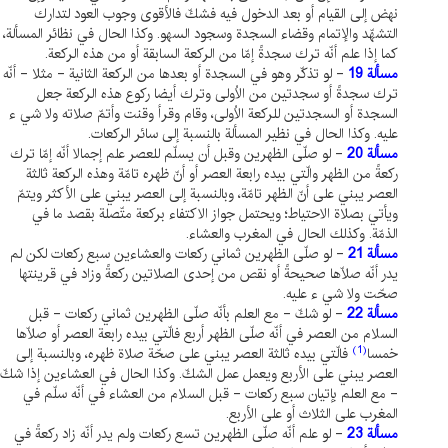
نهض إلى القيام أو بعد الدخول فيه فشكّ فالأقوى وجوب العود لتدارك
التشهّد والإتمام وقضاء السجدة وسجود السهو. وكذا الحال في نظائر المسألة،
كما إذا علم أنّه ترك سجدةً إمّا من الركعة السابقة أو من هذه الركعة.
مسألة 19
- لو تذكّر وهو في السجدة أو بعدها من الركعة الثانية - مثلا - أنّه
ترك سجدةً أو سجدتين من الاُولى وترك أيضا ركوع هذه الركعة جعل
السجدة أو السجدتين للركعة الاُولى، وقام وقرأ وقنت وأتمّ صلاته ولا شي ء
عليه. وكذا الحال في نظير المسألة بالنسبة إلى سائر الركعات.
مسألة 20
- لو صلّى الظهرين وقبل أن يسلّم للعصر علم إجمالا أنّه إمّا ترك
ركعةً من الظهر والّتي بيده رابعة العصر أو أنّ ظهره تامّة وهذه الركعة ثالثة
العصر يبني على أنّ الظهر تامّة، وبالنسبة إلى العصر يبني على الأكثر ويتمّ
ويأتي بصلاة الاحتياط؛ ويحتمل جواز الاكتفاء بركعة متّصلة بقصد ما في
الذمّة. وكذلك الحال في المغرب والعشاء.
مسألة 21
- لو صلّى الظهرين ثماني ركعات والعشاءين سبع ركعات لكن لم
يدر أنّه صلّاها صحيحةً أو نقص من إحدى الصلاتين ركعةً وزاد في قرينتها
صحّت ولا شي ء عليه.
مسألة 22
- لو شكّ - مع العلم بأنّه صلّى الظهرين ثماني ركعات - قبل
السلام من العصر في أنّه صلّى الظهر أربع فالّتي بيده رابعة العصر أو صلّاها
(1)
خمسا
فالّتي بيده ثالثة العصر يبني على صحّة صلاة ظهره، وبالنسبة إلى
العصر يبني على الأربع ويعمل عمل الشكّ. وكذا الحال في العشاءين إذا شكّ
- مع العلم بإتيان سبع ركعات - قبل السلام من العشاء في أنّه سلّم في
المغرب على الثلاث أو على الأربع.
مسألة 23
- لو علم أنّه صلّى الظهرين تسع ركعات ولم يدر أنّه زاد ركعةً في