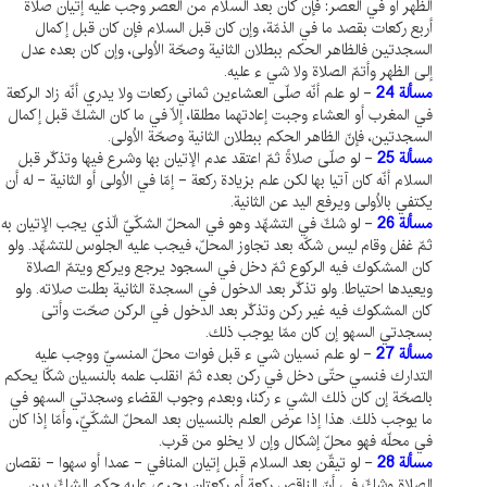
الظهر أو في العصر: فإن كان بعد السلام من العصر وجب عليه إتيان صلاة
أربع ركعات بقصد ما في الذمّة، وإن كان قبل السلام فإن كان قبل إكمال
السجدتين فالظاهر الحكم ببطلان الثانية وصحّة الاُولى، وإن كان بعده عدل
إلى الظهر وأتمّ الصلاة ولا شي ء عليه.
مسألة 24
- لو علم أنّه صلّى العشاءين ثماني ركعات ولا يدري أنّه زاد الركعة
في المغرب أو العشاء وجبت إعادتهما مطلقا، إلّا في ما كان الشكّ قبل إكمال
السجدتين، فإنّ الظاهر الحكم ببطلان الثانية وصحّة الاُولى.
مسألة 25
- لو صلّى صلاةً ثمّ اعتقد عدم الإتيان بها وشرع فيها وتذكّر قبل
السلام أنّه كان آتيا بها لكن علم بزيادة ركعة - إمّا في الاُولى أو الثانية - له أن
يكتفي بالاُولى ويرفع اليد عن الثانية.
مسألة 26
- لو شكّ في التشهّد وهو في المحلّ الشكّيّ الّذي يجب الإتيان به
ثمّ غفل وقام ليس شكّه بعد تجاوز المحلّ، فيجب عليه الجلوس للتشهّد. ولو
كان المشكوك فيه الركوع ثمّ دخل في السجود يرجع ويركع ويتمّ الصلاة
ويعيدها احتياطا. ولو تذكّر بعد الدخول في السجدة الثانية بطلت صلاته. ولو
كان المشكوك فيه غير ركن وتذكّر بعد الدخول في الركن صحّت وأتى
بسجدتي السهو إن كان ممّا يوجب ذلك.
مسألة 27
- لو علم نسيان شي ء قبل فوات محلّ المنسيّ ووجب عليه
التدارك فنسي حتّى دخل في ركن بعده ثمّ انقلب علمه بالنسيان شكّا يحكم
بالصحّة إن كان ذلك الشي ء ركنا، وبعدم وجوب القضاء وسجدتي السهو في
ما يوجب ذلك. هذا إذا عرض العلم بالنسيان بعد المحلّ الشكّيّ، وأمّا إذا كان
في محلّه فهو محلّ إشكال وإن لا يخلو من قرب.
مسألة 28
- لو تيقّن بعد السلام قبل إتيان المنافي - عمدا أو سهوا - نقصان
الصلاة وشكّ في أنّ الناقص ركعة أو ركعتان يجري عليه حكم الشكّ بين