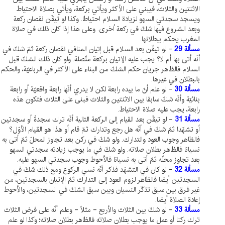
الاثنتين والثلاث، فيبني على الأكثر ويأتي بركعة، ويأتي بصلاة الاحتياط
ويسجد سجدتي السهو لزيادة السلام احتياطا. وكذا لو تيقّن نقصان ركعة
وبعد الشروع فيها شكّ في ركعة اُخرى. وعلى هذا إذا كان ذلك في صلاة
المغرب يحكم ببطلانها.
مسألة 29
- لو تيقّن بعد السلام قبل إتيان المنافي نقصان ركعة ثمّ شكّ في
أنّه أتى بها أم لا؟ يجب عليه الإتيان بركعة متّصلة. ولو كان ذلك الشكّ قبل
السلام فالظاهر جريان حكم الشكّ من البناء على الأكثر في الرباعيّة، والحكم
بالبطلان في غيرها.
مسألة 30
- لو علم أنّ ما بيده رابعة لكن لا يدري أنّها رابعة واقعيّة أو رابعة
بنائيّة وأنّه شكّ سابقا بين الاثنتين والثلاث فبنى على الثلاث فتكون هذه
رابعة، يجب عليه صلاة الاحتياط.
مسألة 31
- لو تيقّن بعد القيام إلى الركعة التالية أنّه ترك سجدةً أو سجدتين
أو تشهّدا ثمّ شكّ في أنّه هل رجع وتدارك ثمّ قام أو هذا هو القيام الأوّل؟
فالظاهر وجوب العود والتدارك. ولو شكّ في ركن بعد تجاوز المحلّ ثمّ أتى به
نسيانا فالظاهر بطلان صلاته. ولو شكّ في ما يوجب زيادته سجدتي السهو
بعد تجاوز محلّه ثمّ أتى به نسيانا فالأحوط وجوب سجدتي السهو عليه.
مسألة 32
- لو كان في التشهّد فذكر أنّه نسي الركوع ومع ذلك شكّ في
السجدتين أيضا فالظاهر لزوم العود إلى التدارك ثمّ الإتيان بالسجدتين، من
غير فرق بين سبق تذكّر النسيان وبين سبق الشكّ في السجدتين، والأحوط
إعادة الصلاة أيضا.
مسألة 33
- لو شكّ بين الثلاث والأربع - مثلاً - وعلم أنّه على فرض الثلاث
ترك ركنا أو عمل ما يوجب بطلان صلاته فالظاهر بطلان صلاته؛ وكذا لو علم