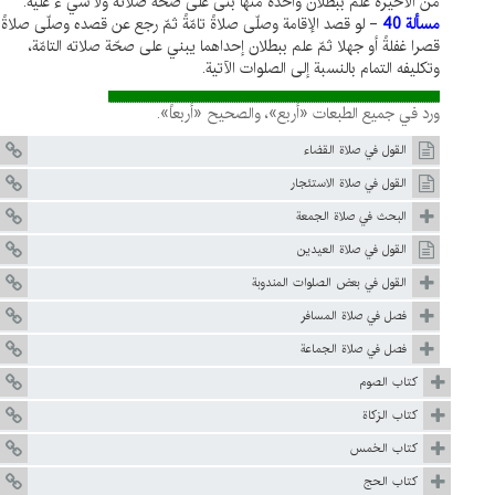
من الأخيرة علم ببطلان واحدة منها بنى على صحّة صلاته ولا شي ء عليه.
مسألة 40
- لو قصد الإقامة وصلّى صلاةً تامّةً ثمّ رجع عن قصده وصلّى صلاةً
قصرا غفلةً أو جهلا ثمّ علم ببطلان إحداهما يبني على صحّة صلاته التامّة،
وتكليفه التمام بالنسبة إلى الصلوات الآتية.
ورد في جميع الطبعات «أربع»، والصحيح «أربعاً».
القول في صلاة القضاء
القول في صلاة الاستئجار
البحث في صلاة الجمعة
القول في صلاة العيدين
القول في بعض الصلوات المندوبة
فصل في صلاة المسافر
فصل في صلاة الجماعة
كتاب الصوم
كتاب الزكاة
كتاب الخمس
كتاب الحج