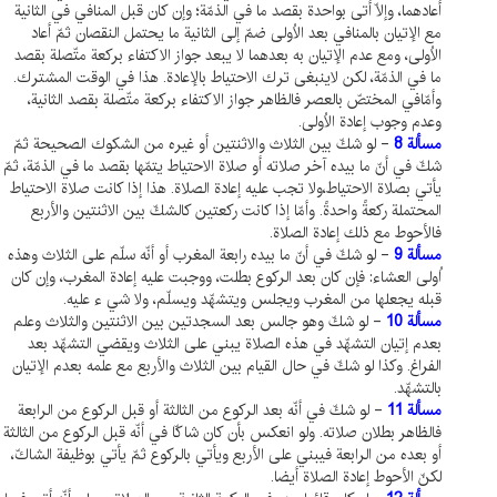
أعادهما، وإلّا أتى بواحدة بقصد ما في الذمّة؛ وإن كان قبل المنافي في الثانية
مع الإتيان بالمنافي بعد الاُولى ضمّ إلى الثانية ما يحتمل النقصان ثمّ أعاد
الاُولى، ومع عدم الإتيان به بعدهما لا يبعد جواز الاكتفاء بركعة متّصلة بقصد
ما في الذمّة، لكن لاينبغى ترك الاحتياط بالإعادة. هذا في الوقت المشترك.
وأمّافي المختصّ بالعصر فالظاهر جواز الاكتفاء بركعة متّصلة بقصد الثانية،
وعدم وجوب إعادة الاُولى.
مسألة 8
- لو شكّ بين الثلاث والاثنتين أو غيره من الشكوك الصحيحة ثمّ
شكّ في أنّ ما بيده آخر صلاته أو صلاة الاحتياط يتمّها بقصد ما في الذمّة، ثمّ
يأتي بصلاة الاحتياط،ولا تجب عليه إعادة الصلاة. هذا إذا كانت صلاة الاحتياط
المحتملة ركعةً واحدةً. وأمّا إذا كانت ركعتين كالشكّ بين الاثنتين والأربع
فالأحوط مع ذلك إعادة الصلاة.
مسألة 9
- لو شكّ في أنّ ما بيده رابعة المغرب أو أنّه سلّم على الثلاث وهذه
اُولى العشاء: فإن كان بعد الركوع بطلت، ووجبت عليه إعادة المغرب، وإن كان
قبله يجعلها من المغرب ويجلس ويتشهّد ويسلّم، ولا شي ء عليه.
مسألة 10
- لو شكّ وهو جالس بعد السجدتين بين الاثنتين والثلاث وعلم
بعدم إتيان التشهّد في هذه الصلاة يبني على الثلاث ويقضي التشهّد بعد
الفراغ. وكذا لو شكّ في حال القيام بين الثلاث والأربع مع علمه بعدم الإتيان
بالتشهّد.
مسألة 11
- لو شكّ في أنّه بعد الركوع من الثالثة أو قبل الركوع من الرابعة
فالظاهر بطلان صلاته. ولو انعكس بأن كان شاكّا في أنّه قبل الركوع من الثالثة
أو بعده من الرابعة فيبني على الأربع ويأتي بالركوع ثمّ يأتي بوظيفة الشاكّ،
لكنّ الأحوط إعادة الصلاة أيضا.