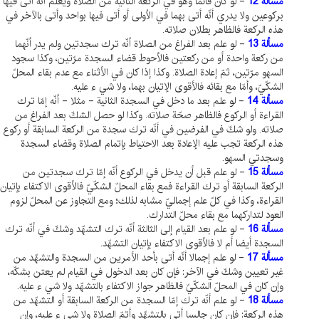
مسألة 12
- لو كان قائما وهو في الركعة الثانية من الصلاة ويعلم أنّه أتى فيها
بركوعين ولا يدري أنّه أتى بهما في الاُولى أو أتى فيها بواحد وأتى بالآخر في
هذه الركعة فالظاهر بطلان صلاته.
مسألة 13
- لو علم بعد الفراغ من الصلاة أنّه ترك سجدتين ولم يدر أنّهما
من ركعة واحدة أو من ركعتين فالأحوط قضاء السجدة مرّتين، وكذا سجود
السهو مرّتين، ثمّ إعادة الصلاة. وكذا إذا كان في الأثناء مع عدم بقاء المحلّ
الشكّيّ، وأمّا مع بقائه فالأقوى الإتيان بهما، ولا شي ء عليه.
مسألة 14
- لو علم بعد ما دخل في السجدة الثانية - مثلا - أنّه إمّا ترك
القراءة أو الركوع فالظاهر صحّة صلاته. وكذا لو حصل الشكّ بعد الفراغ من
صلاته. ولو شكّ في الفرضين في أنّه ترك سجدة من الركعة السابقة أو ركوع
هذه الركعة تجب عليه الإعادة بعد الاحتياط بإتمام الصلاة وقضاء السجدة
وسجدتي السهو.
مسألة 15
- لو علم قبل أن يدخل في الركوع أنّه إمّا ترك سجدتين من
الركعة السابقة أو ترك القراءة فمع بقاء المحلّ الشكّيّ فالأقوى الاكتفاء بإتيان
القراءة، وكذا في كلّ علم إجماليّ مشابه لذلك؛ ومع التجاوز عن المحلّ لزوم
العود لتداركهما مع بقاء محلّ التدارك.
مسألة 16
- لو علم بعد القيام إلى الثالثة أنّه ترك التشهّد وشكّ في أنّه ترك
السجدة أيضا أم لا فالأقوى الاكتفاء بإتيان التشهّد.
مسألة 17
- لو علم إجمالا أنّه أتى بأحد الأمرين من السجدة والتشهّد من
غير تعيين وشكّ في الآخر: فإن كان بعد الدخول في القيام لم يعتن بشكّه،
وإن كان في المحلّ الشكّيّ فالظاهر جواز الاكتفاء بالتشهّد ولا شي ء عليه.
مسألة 18
- لو علم أنّه ترك إمّا السجدة من الركعة السابقة أو التشهّد من
هذه الركعة: فإن كان جالسا أتى بالتشهّد وأتمّ الصلاة ولا شي ء عليه، وإن