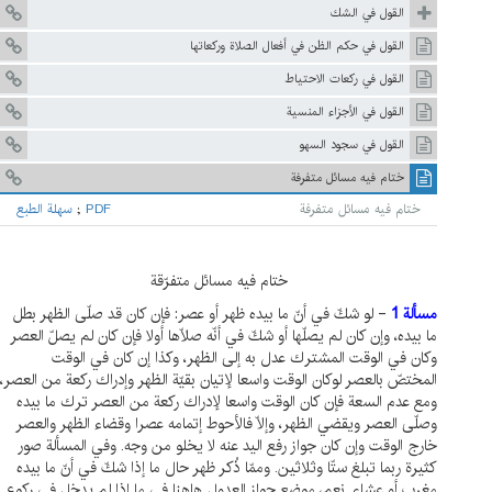
القول في الشك
القول في حكم الظن في أفعال الصلاة وركعاتها
القول في ركعات الاحتياط
القول في الأجزاء المنسية
القول في سجود السهو
ختام فيه مسائل متفرفة
ختام فيه مسائل متفرفة
PDF
;
سهلة الطبع
ختام فيه مسائل متفرّقة
مسألة 1
- لو شكّ في أنّ ما بيده ظهر أو عصر: فإن كان قد صلّى الظهر بطل
ما بيده، وإن كان لم يصلّها أو شكّ في أنّه صلّاها أولا فإن كان لم يصلّ العصر
وكان في الوقت المشترك عدل به إلى الظهر، وكذا إن كان في الوقت
المختصّ بالعصر لوكان الوقت واسعا لإتيان بقيّة الظهر وإدراك ركعة من العصر،
ومع عدم السعة فإن كان الوقت واسعا لإدراك ركعة من العصر ترك ما بيده
وصلّى العصر ويقضي الظهر، وإلّا فالأحوط إتمامه عصرا وقضاء الظهر والعصر
خارج الوقت وإن كان جواز رفع اليد عنه لا يخلو من وجه. وفي المسألة صور
كثيرة ربما تبلغ ستّا وثلاثين. وممّا ذُكر ظهر حال ما إذا شكّ في أنّ ما بيده
مغرب أو عشاء. نعم، موضع جواز العدول هاهنا في ما إذا لم يدخل في ركوع