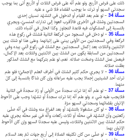
ذلك على فرض الأربع. ولو علم أنّه على فرض الثلاث أو الأربع أتى بما يوجب
سجدتي السهو أو ترك ما يوجب القضاء فلا شي ء عليه.
مسألة 34
- لو علم بعد القيام أو الدخول في التشهّد نسيان إحدى
السجدتين وشكّ في الاُخرى فالأقرب العود إلى تدارك المنسيّ، ويجري
بالنسبة إلى المشكوك فيه قاعدة التجاوز. وكذا الحال في أشباه ذلك.
مسألة 35
- لو دخل في السجود من الركعة الثانية فشكّ في ركوع هذه
الركعة وفي السجدتين من الاُولى يبني على إتيانهما. وعلى هذا لو شكّ بين
الاثنتين والثلاث بعد إكمال السجدتين مع الشكّ في ركوع الّتي بيده وفي
السجدتين من السابقة يكون من الشكّ بين الاثنتين والثلاث بعد الإكمال،
فيعمل عمل الشكّ وصحّت صلاته. نعم، لو علم بتركهما مع الشكّ المذكور
بطلت صلاته.
مسألة 36
- لا يجري حكم كثير الشكّ في أطراف العلم الإجماليّ؛ فلو علم
ترك أحد الشيئين إجمالا يجب عليه مراعاته وإن كان شاكّا بالنسبة إلى كلّ
منهما.
مسألة 37
- لو علم أنّه إمّا ترك سجدةً من الاُولى أو زاد سجدةً في الثانية
فلايجب عليه شي ء. ولو علم أنّه إمّا ترك سجدةً أو تشهّدا وجب على الأحوط
الإتيان بقضائهما وسجدتي السهو مرّة.
مسألة 38
- لو كان مشغولا بالتشهّد أو بعد الفراغ منه وشكّ في أنّه صلّى
ركعتين وأنّ التشهّد في محلّه أو ثلاث ركعات وأنّه في غير محلّه يجري عليه
حكم الشكّ بين الاثنتين والثلاث، وليس عليه سجدتا السهو وإن كان الأحوط
الإتيان بهما.
مسألة 39
- لو صلّى من كان تكليفه الصلاة إلى أربع جهات ثمّ بعد السلام