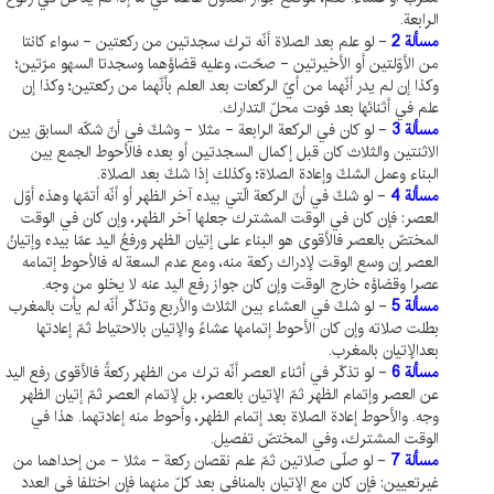
الرابعة.
مسألة 2
- لو علم بعد الصلاة أنّه ترك سجدتين من ركعتين - سواء كانتا
من الأوّلتين أو الأخيرتين - صحّت، وعليه قضاؤهما وسجدتا السهو مرّتين؛
وكذا إن لم يدر أنّهما من أيّ الركعات بعد العلم بأنّهما من ركعتين؛ وكذا إن
علم في أثنائها بعد فوت محلّ التدارك.
مسألة 3
- لو كان في الركعة الرابعة - مثلا - وشكّ في أنّ شكّه السابق بين
الاثنتين والثلاث كان قبل إكمال السجدتين أو بعده فالأحوط الجمع بين
البناء وعمل الشكّ وإعادة الصلاة؛ وكذلك إذا شكّ بعد الصلاة.
مسألة 4
- لو شكّ في أنّ الركعة الّتي بيده آخر الظهر أو أنّه أتمّها وهذه أوّل
العصر: فإن كان في الوقت المشترك جعلها آخر الظهر، وإن كان في الوقت
المختصّ بالعصر فالأقوى هو البناء على إتيان الظهر ورفعُ اليد عمّا بيده وإتيانُ
العصر إن وسع الوقت لإدراك ركعة منه، ومع عدم السعة له فالأحوط إتمامه
عصرا وقضاؤه خارج الوقت وإن كان جواز رفع اليد عنه لا يخلو من وجه.
مسألة 5
- لو شكّ في العشاء بين الثلاث والأربع وتذكّر أنّه لم يأت بالمغرب
بطلت صلاته وإن كان الأحوط إتمامها عشاءً والإتيان بالاحتياط ثمّ إعادتها
بعدالإتيان بالمغرب.
مسألة 6
- لو تذكّر في أثناء العصر أنّه ترك من الظهر ركعةً فالأقوى رفع اليد
عن العصر وإتمام الظهر ثمّ الإتيان بالعصر، بل لإتمام العصر ثمّ إتيان الظهر
وجه. والأحوط إعادة الصلاة بعد إتمام الظهر، وأحوط منه إعادتهما. هذا في
الوقت المشترك، وفي المختصّ تفصيل.
مسألة 7
- لو صلّى صلاتين ثمّ علم نقصان ركعة - مثلا - من إحداهما من
غيرتعيين: فإن كان مع الإتيان بالمنافي بعد كلّ منهما فإن اختلفا في العدد