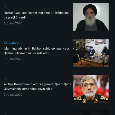
Həzrət Ayətullah Sistani İnqilabın Ali Rəhbərinə
başsağlığı verdi
5 /Jan/ 2020
Görüşmələr
İslam İnqilabının Ali Rəhbəri şəhid general Hacı
Qasim Süleymaninin evində oldu
3 /Jan/ 2020
Ali Baş Komandanın əmri ilə general Qaani Qüds
Qüvvələrinin komandanı təyin edildi
3 /Jan/ 2020