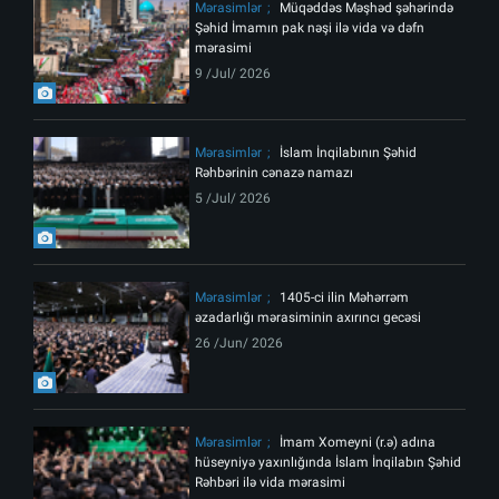
Mərasimlər
Müqəddəs Məşhəd şəhərində
Şəhid İmamın pak nəşi ilə vida və dəfn
mərasimi
9 /Jul/ 2026
Mərasimlər
İslam İnqilabının Şəhid
Rəhbərinin cənazə namazı
5 /Jul/ 2026
Mərasimlər
1405-ci ilin Məhərrəm
əzadarlığı mərasiminin axırıncı gecəsi
26 /Jun/ 2026
Mərasimlər
İmam Xomeyni (r.ə) adına
hüseyniyə yaxınlığında İslam İnqilabın Şəhid
Rəhbəri ilə vida mərasimi