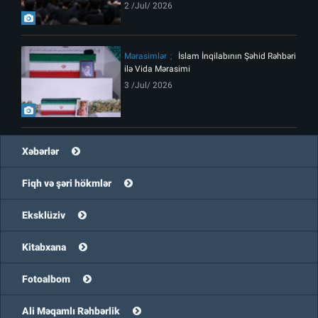
2 /Jul/ 2026
Mərasimlər
İslam İnqilabının Şəhid Rəhbəri
ilə Vida Mərasimi
3 /Jul/ 2026
Xəbərlər
Fiqh və şəri hökmlər
Eksklüziv
Kitabxana
Fotoalbom
Ali Məqamlı Rəhbərlik