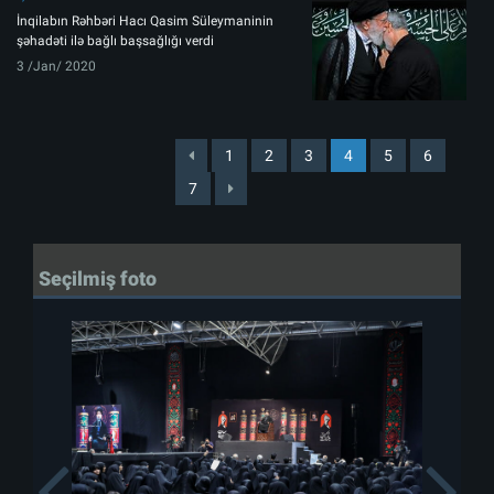
İnqilabın Rəhbəri Hacı Qasim Süleymaninin
şəhadəti ilə bağlı başsağlığı verdi
3 /Jan/ 2020
1
2
3
4
5
6
7
Seçilmiş foto
Previous