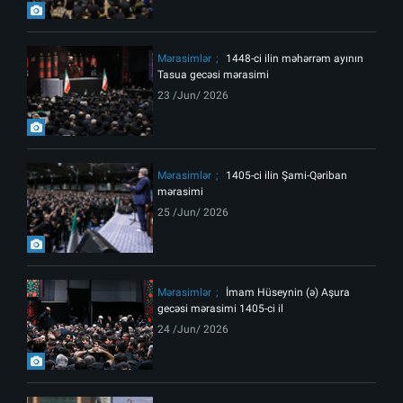
Mərasimlər
1448-ci ilin məhərrəm ayının
Tasua gecəsi mərasimi
23 /Jun/ 2026
Mərasimlər
1405-ci ilin Şami-Qəriban
mərasimi
25 /Jun/ 2026
Mərasimlər
İmam Hüseynin (ə) Aşura
gecəsi mərasimi 1405-ci il
24 /Jun/ 2026