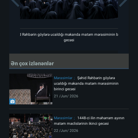
Şəhid Rəhbərin göylərə ucaldığı məkanda matəm mərasiminin birinci
Şəhid 
gecəsi
Ən çox izlənənlər
Mərasimlər
Şəhid Rəhbərin göylərə
ucaldığı məkanda matəm mərasiminin
birinci gecəsi
21 /Jun/ 2026
Mərasimlər
1448-ci ilin məhərrəm ayının
matəm məclislərinin ikinci gecəsi
22 /Jun/ 2026