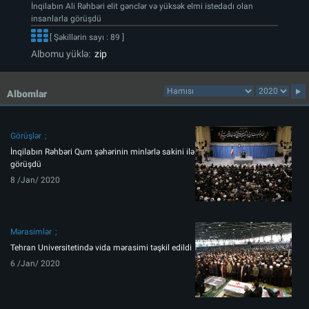
İnqilabın Ali Rəhbəri elit gənclər və yüksək elmi istedadı olan
insanlarla görüşdü
[ Şəkillərin sayı : 89 ]
Albomu yüklə:
zip
Albomlar
Görüşlər
İnqilabın Rəhbəri Qum şəhərinin minlərlə sakini ilə
görüşdü
8 /Jan/ 2020
Mərasimlər
Tehran Universitetində vida mərasimi təşkil edildi
6 /Jan/ 2020