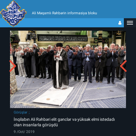
Ali Məqamlı Rəhbərin informasiya bloku
Görüşlər
İnqilabın Ali Rəhbəri elit gənclər və yüksək elmi istedadı
olan insanlarla görüşdü
9 /Oct/ 2019