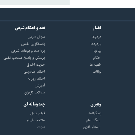
اخبار
فقه و احکام شرعی
دیدارها
سوال شرعی
بازديدها
پاسخگویی تلفنی
پيامها
پرداخت وجوهات شرعی
احكام
پرسش و پاسخ منتخب فقهی
خطبه ها
حدیث اخلاق
بیانات
احکام مناسبتی
احکام روزانه
آموزش
سوالات کاربران
رهبری
چندرسانه ای
زندگینامه
فیلم کامل
از نگاه امام
منتخب فیلم
از منظر قانون
صوت