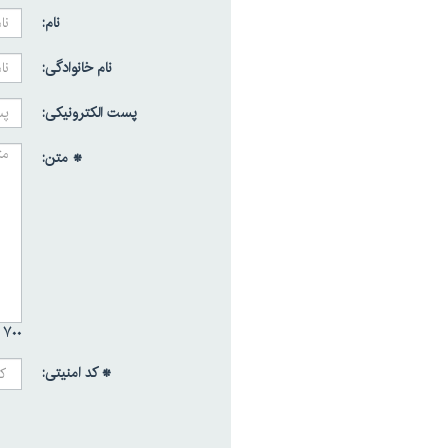
نام:
نام خانوادگی:
پست الکترونیکی:
* متن:
۷۰۰ /
* کد امنیتی: