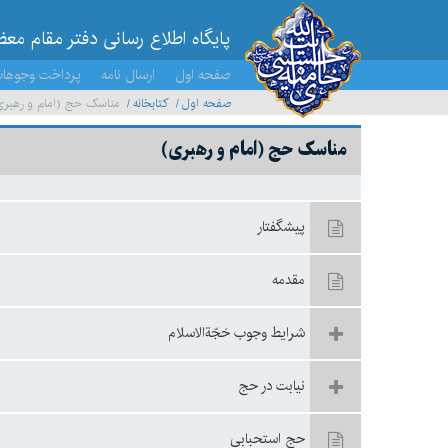
پایگاه اطلاع رسانی دفتر مقام مع
صفحه اول
ارسال نامه
پرداخت وجوها
صفحه اول
کتابخانه
مناسک حج (امام و رهبری
مناسک حج (امام و رهبری)
پيشگفتار
مقدمه‏
شرايط وجوب حَجّةالاسلام‏
نيابت در حج‏
حج استحبابى‏