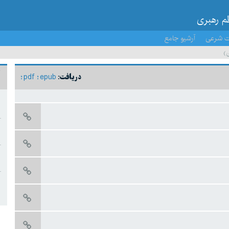
ظم رهبری
ت شرعی
آرشیو جامع
)
pdf
epub
دریافت: