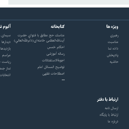
ویژه ها
کتابخانه
آلبوم ت
رهبری
مناسك حج مطابق با فتواي حضرت
سيماى ر
آيت‌الله‌العظمى خامنه‌اى(دام‌ظلّه‌العالي)
مناسبت
ديدارها
احکام خمس
داده نما
بازديدها
رساله آموزشی
پادپخش
مراسم
اجوبة‌الاستفتائات
حاشیه
رياست ج
توضيح المسائل امام
نماز جمع
اصطلاحات فقهى
انتخابات
ارتباط با دفتر
ارسال نامه
ارتباط با پایگاه
درباره ما