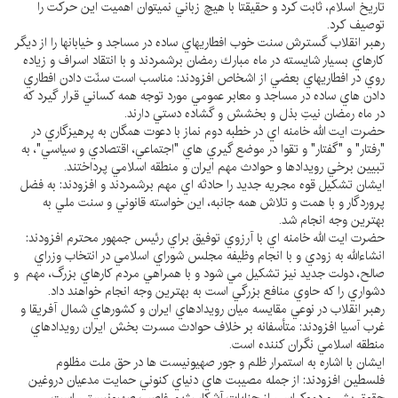
تاريخ اسلام، ثابت كرد و حقيقتا با هيچ زباني نميتوان اهميت اين حركت را
توصيف كرد.
رهبر انقلاب گسترش سنت خوب افطاريهاي ساده در مساجد و خيابانها را از ديگر
كارهاي بسيار شايسته در ماه مبارك رمضان برشمردند و با انتقاد اسراف و زياده
روي در افطاريهاي بعضي از اشخاص افزودند: مناسب است سنّت دادن افطاري
دادن هاي ساده در مساجد و معابر عمومي مورد توجه همه كساني قرار گيرد كه
در ماه رمضان نيتِ بذل و بخشش و گشاده دستي دارند.
حضرت ايت الله خامنه اي در خطبه دوم نماز با دعوت همگان به پرهيزگاري در
"رفتار" و "گفتار" و تقوا در موضع گيري هاي "اجتماعي، اقتصادي و سياسي"،‌ به
تبيين برخي رويدادها و حوادث مهم ايران و منطقه اسلامي پرداختند.
ايشان تشكيل قوه مجريه جديد را حادثه اي مهم برشمردند و افزودند: به فضل
پروردگار و با همت و تلاش همه جانبه، اين خواسته قانوني و سنت ملي به
بهترين وجه انجام شد.
حضرت ايت الله خامنه اي با آرزوي توفيق براي رئيس جمهور محترم افزودند:
انشاءالله به زودي و با انجام وظيفه مجلس شوراي اسلامي در انتخاب وزراي
صالح، دولت جديد نيز تشكيل مي شود و با همراهي مردم كارهاي بزرگ، مهم و
دشواري را كه حاوي منافع بزرگي است به بهترين وجه انجام خواهند داد.
رهبر انقلاب در نوعي مقايسه ميان رويدادهاي ايران و كشورهاي شمال آفريقا و
غرب آسيا افزودند: متأسفانه بر خلاف حوادث مسرت بخش ايران رويدادهاي
منطقه اسلامي نگران كننده است.
ايشان با اشاره به استمرار ظلم و جور صهيونيست ها در حق ملت مظلوم
فلسطين افزودند: از جمله مصيبت هاي دنياي كنوني حمايت مدعيان دروغين