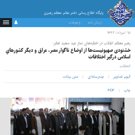
پایگاه اطلاع رسانی دفتر مقام معظم رهبری
ارسال نامه
وجوهات
۱۸ /مرداد/ ۱۳۹۲
رهبر معظم انقلاب در خطبه‌های نماز عید سعید فطر:
خشنودی صهيونيست‌ها از اوضاع ناگوار مصر، عراق و ديگر كشورهاي
اسلامی درگير اختلافات
الحاقات
آلبوم تصاویر
چندرسانه‌ای
متن بیانات
چاپ
PDF