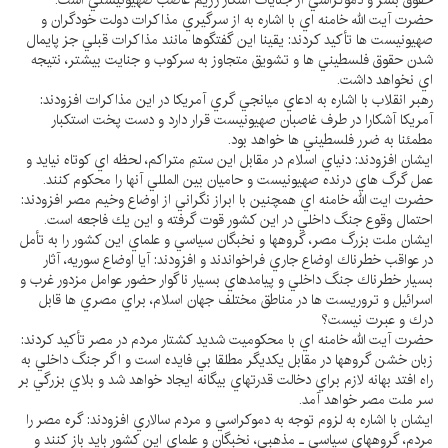
حقوق بشر و دموكراسي از جنايات آشكار رژيم غاصب صهيونيستي است.
حضرت آيت الله خامنه اي با اشاره به از سرگيري مذاكرات دولت خودگران و
صهيونيست ها تأكيد كردند: يقينا اين گفتگوها مانند مذاكرات قبلي جز پايمال
شدن حقوق فلسطيني ها و تشويق متجاوز به سركوب و جنايت بيشتر، نتيجه
اي نخواهد داشت.
رهبر انقلاب با اشاره به ادعاي ميانجي گري آمريكا در اين مذاكرات افزودند:
آمريكا آشكارا در طرف غاصبان صهيونيست قرار دارد و دست پخت استكبار
مطمئنا به ضرر فلسطيني ها خواهد بود.
ايشان افزودند: دنياي اسلام در مقابل اين ستمِ متراكم، لحظه اي كوتاه نيايد و
عمل گرگ هاي درنده صهيونيست و حاميان بين المللي آنها را محكوم كنند.
حضرت ايت الله خامنه اي همچنين با ابراز نگراني از اوضاع وخيم مصر افزودند:
احتمال وقوع جنگ داخلي در اين كشور قوت گرفته و اين يك فاجعه است.
ايشان ملت بزرگ مصر، گروهها و نخبگان سياسي و علماي اين كشور را به تأمل
در عواقب خطرناك اوضاع جاري فراخواندند و افزودند: آيا اوضاع سوريه، آثار
بسيار خطرناك جنگ داخلي و پيامدهاي بسيار ناگوار حضور عوامل مزدور غرب و
اسرائيل و تروريست ها در مناطق مختلف جهان اسلام، براي مصري ها قابل
درك و عبرت نيست؟
حضرت آيت الله خامنه اي با محكوميت شديد كشتار مردم در مصر تأكيد كردند:
زبان خشن گروهها در مقابل يكديگر مطلقا بي فايده است و اگر جنگ داخلي به
راه افتد بهانه لازم براي دخالت قدرتهاي بيگانه ايجاد خواهد شد و بلاي بزرگي بر
سر ملت مصر خواهد آمد.
ايشان با اشاره به لزوم توجه به دموكراسي و مردم سالاري افزودند: گره مصر را
مردم، گروههاي سياسي ـ مذهبي، نخبگان و علماي اين كشور بايد باز كنند و