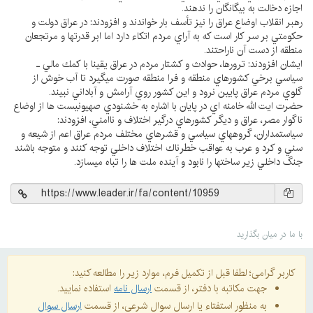
اجازه دخالت به بيگانگان را ندهند.
رهبر انقلاب اوضاع عراق را نيز تأسف بار خواندند و افزودند: در عراق دولت و
حكومتي بر سر كار است كه به آراي مردم اتكاء دارد اما ابر قدرتها و مرتجعان
منطقه از دست آن ناراحتند.
ايشان افزودند: ترورها، حوادث و كشتار مردم در عراق يقينا با كمك مالي ـ
سياسي برخي كشورهاي منطقه و فرا منطقه صورت ميگيرد تا آب خوش از
گلوي مردم عراق پايين نرود و اين كشور روي آرامش و آباداني نبيند.
حضرت ايت الله خامنه اي در پايان با اشاره به خشنودي صهيونيست ها از اوضاع
ناگوار مصر، عراق و ديگر كشورهاي درگير اختلاف و ناامني، افزودند:
سياستمداران، گروههاي سياسي و قشرهاي مختلف مردم عراق اعم از شيعه و
سني و كرد و عرب به عواقب خطرناك اختلاف داخلي توجه كنند و متوجه باشند
جنگ داخلي زير ساختها را نابود و آينده ملت ها را تباه ميسازد.
با ما در میان بگذارید
کاربر گرامی؛ لطفا قبل از تکمیل فرم، موارد زیر را مطالعه کنید:
جهت مکاتبه با دفتر، از قسمت
ارسال نامه
استفاده نمایید.
به منظور استفتاء یا ارسال سوال شرعی، از قسمت
ارسال سوال