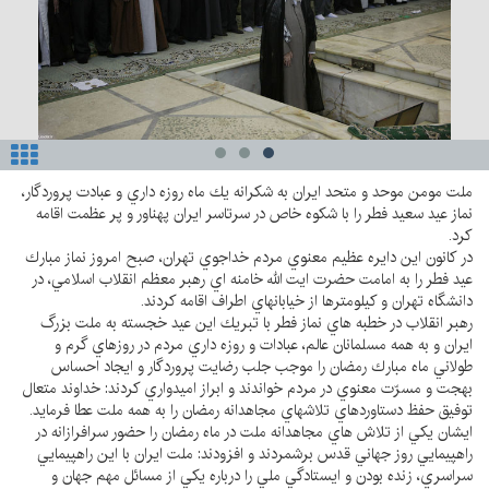
ملت مومن موحد و متحد ايران به شكرانه يك ماه روزه داري و عبادت پروردگار،
نماز عيد سعيد فطر را با شكوه خاص در سرتاسر ايران پهناور و پر عظمت اقامه
كرد.
در كانون اين دايره عظيم معنوي مردم خداجوي تهران، صبح امروز نماز مبارك
عيد فطر را به امامت حضرت ايت الله خامنه اي رهبر معظم انقلاب اسلامي، در
دانشگاه تهران و كيلومترها از خيابانهاي اطراف اقامه كردند.
رهبر انقلاب در خطبه هاي نماز فطر با تبريك اين عيد خجسته به ملت بزرگ
ايران و به همه مسلمانان عالم، عبادات و روزه داري مردم در روزهاي گرم و
طولاني ماه مبارك رمضان را موجب جلب رضايت پروردگار و ايجاد احساس
بهجت و مسرّت معنوي در مردم خواندند و ابراز اميدواري كردند: خداوند متعال
توفيق حفظ دستاوردهاي تلاشهاي مجاهدانه رمضان را به همه ملت عطا فرمايد.
ايشان يكي از تلاش هاي مجاهدانه ملت در ماه رمضان را حضور سرافرازانه در
راهپيمايي روز جهاني قدس برشمردند و افزودند: ملت ايران با اين راهپيمايي
سراسري، زنده بودن و ايستادگي ملي را درباره يكي از مسائل مهم جهان و