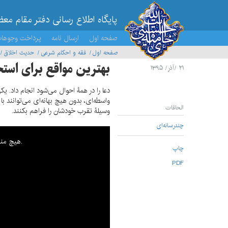
پایگاه اطلاع رسانی دفتر مقام مع
صفحه اول
ارسال نامه
پرداخت وجوها
صفحه اول
فقه و احکام شرعی
حدیث اخلاق
بهترین مواقع برای استج
۲۱ /آذر/ ۱۳۹۵
دعا را در همۀ احوال می‌شود انجام داد. ی
واسطه‌ای، بدون هیچ بهانه‌ای می‌توانند با
الحاقات
وسیلۀ تقرب خودشان را فراهم بکنند.
چندرسانه‌ای
هیچ منبع سازگاری برای پخش این رسانه پیدا نشد.
چاپ
PDF