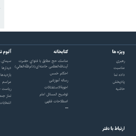
ویژه ها
کتابخانه
آلبوم ت
رهبری
مناسك حج مطابق با فتواي حضرت
سيماى ر
آيت‌الله‌العظمى خامنه‌اى(دام‌ظلّه‌العالي)
مناسبت
ديدارها
احکام خمس
داده نما
بازديدها
رساله آموزشی
پادپخش
مراسم
اجوبة‌الاستفتائات
حاشیه
رياست ج
توضيح المسائل امام
نماز جمع
اصطلاحات فقهى
انتخابات
ارتباط با دفتر