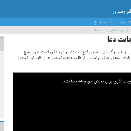
ظم رهبری
ت شرعی
آرشیو جامع
بهترین مواقع برای استجابت دعا
ابت دعا
کی از نِعَم بزرگ الهی، همین فتحِ باب دعا برای بندگان است. بدون هیچ
 خدای متعال حرف بزنند و از او طلب حاجت کنند، و به او اظهار نیاز کنند، و
This is a modal window.