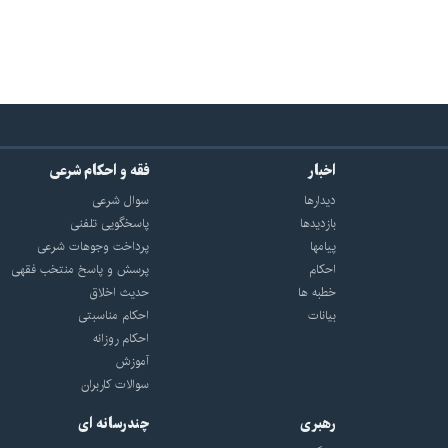
اخبار
فقه و احکام شرعی
دیدارها
سوال شرعی
بازديدها
پاسخگویی تلفنی
پيامها
پرداخت وجوهات شرعی
احكام
پرسش و پاسخ منتخب فقهی
خطبه ها
حدیث اخلاق
بیانات
احکام مناسبتی
احکام روزانه
آموزش
سوالات کاربران
رهبری
چندرسانه ای