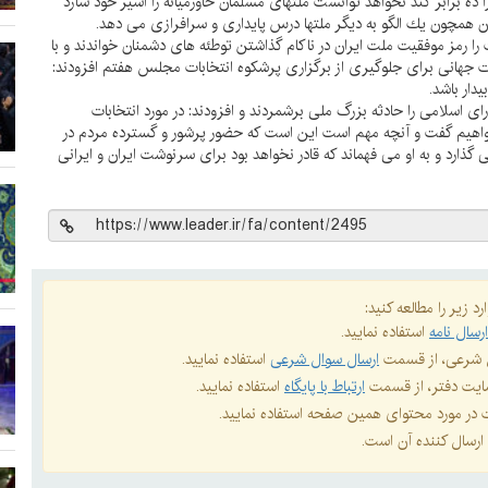
 ده برابر كند نخواهد توانست ملتهاى مسلمان خاورميانه را اسير خود سازد
ان همچون يك الگو به ديگر ملتها درس پايدارى و سرافرازى مى دهد.
ا رمز موفقيت ملت ايران در ناكام گذاشتن توطئه هاى دشمنان خواندند و با
درت جهانى براى جلوگيرى از برگزارى پرشكوه انتخابات مجلس هفتم افزودند:
يدار باشد.
 اسلامى را حادثه بزرگ ملى برشمردند و افزودند: در مورد انتخابات
 خواهيم گفت و آنچه مهم است اين است كه حضور پرشور و گسترده مردم در
 گذارد و به او مى فهماند كه قادر نخواهد بود براى سرنوشت ايران و ايرانى
د زیر را مطالعه کنید:
رسال نامه
استفاده نمایید.
ال شرعی، از قسمت
ارسال سوال شرعی
استفاده نمایید.
 سایت دفتر، از قسمت
ارتباط با پایگاه
استفاده نمایید.
ات در مورد محتوای همین صفحه استفاده نمایید.
ارسال کننده آن است.