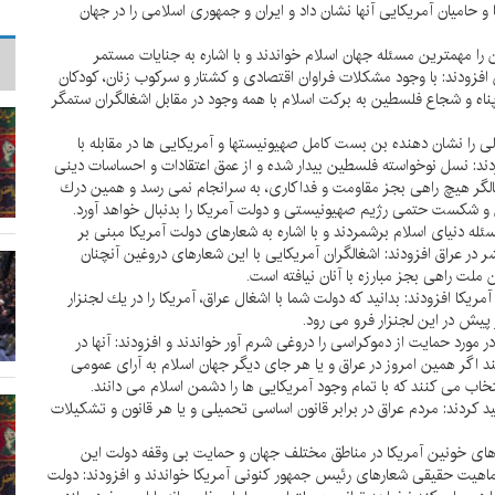
و حاميان آمريكايى آنها نشان داد و ايران و جمهورى اسلامى را در جهان
ا مهمترين مسئله جهان اسلام خواندند و با اشاره به جنايات مستمر
زودند: با وجود مشكلات فراوان اقتصادى و كشتار و سركوب زنان، كودكان
ناه و شجاع فلسطين به بركت اسلام با همه وجود در مقابل اشغالگران ستمگر
 را نشان دهنده بن بست كامل صهيونيستها و آمريكايى ها در مقابله با
د: نسل نوخواسته فلسطين بيدار شده و از عمق اعتقادات و احساسات دينى
الگر هيچ راهى بجز مقاومت و فداكارى، به سرانجام نمى رسد و همين درك
 شكست حتمى رژيم صهيونيستى و دولت آمريكا را بدنبال خواهد آورد.
ئله دنياى اسلام برشمردند و با اشاره به شعارهاى دولت آمريكا مبنى بر
 در عراق افزودند: اشغالگران آمريكايى با اين شعارهاى دروغين آنچنان
 ملت راهى بجز مبارزه با آنان نيافته است.
يكا افزودند: بدانيد كه دولت شما با اشغال عراق، آمريكا را در يك لجنزار
پيش در اين لجنزار فرو مى رود.
 مورد حمايت از دموكراسى را دروغى شرم آور خواندند و افزودند: آنها در
ند اگر همين امروز در عراق و يا هر جاى ديگر جهان اسلام به آراى عمومى
اب مى كنند كه با تمام وجود آمريكايى ها را دشمن اسلام مى دانند.
 كردند: مردم عراق در برابر قانون اساسى تحميلى و يا هر قانون و تشكيلات
اهاى خونين آمريكا در مناطق مختلف جهان و حمايت بى وقفه دولت اين
ه ماهيت حقيقى شعارهاى رئيس جمهور كنونى آمريكا خواندند و افزودند: دولت