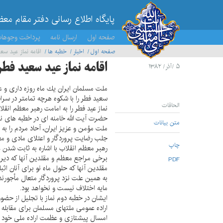
پایگاه اطلاع رسانی دفتر مقام مع
صفحه اول
ارسال نامه
پرداخت وجوها
صفحه اول
اخبار
خطبه ها
اقامه نماز عيد سع
اقامه نماز عيد سعيد فط
۵ /آذر/ ۱۳۸۲
ملت مسلمان ايران يك ماه روزه دارى و ع
سعيد فطر را با شكوه هرچه تمامتر در سراس
الحاقات
نماز عيد فطر را به امامت رهبر معظم انق
حضرت آيت الله خامنه اى در خطبه هاى نم
متن بیانات
ملت مؤمن و عزيز ايران، آحاد مردم را به
جلب رضايت پروردگار و اعتلاى مادى و مع
چاپ
رهبر معظم انقلاب با اشاره به ثابت شدن 
برخى مراجع معظم و مقلدين آنها كه ديرو
PDF
مقلدين آنها كه حلول ماه نو براى آنان اث
به همين علت نزد پروردگار متعال مأجورند
مايه اختلاف نيست و نخواهد بود.
ايشان در خطبه دوم نماز با تجليل از حض
اراده عمومى ملتهاى مسلمان براى مقابله 
امسال پيشتازى و عظمت اراده ملى خود را د