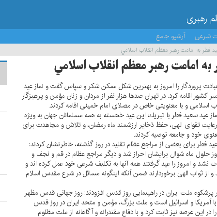
ظم رهبری
ت شرعی
آرشیو جامع
يد فطر به امامت رهبر معظم انقلاب اسلامي
ر به امامت رهبر معظم انقلاب اسلامي
بادت پروردگار را امروز به بهترين شكل ممكن شكر و سپاس گفت و نماز عيد
ر كشور اقامه كرد. در تهران صدها هزار نفر از مردان و زنان مؤمن و پرهيزگار
لاب اسلامى و با معنويتى خاص در مصلاى امام خمينى اقامه كردند.
از عيد سعيد فطر با تبريك اين عيد خجسته به همه مسلمانان جهان به ويژه
 رعايت تقواى الهى، حفظ ذخاير ارزشمند ماه رمضان، و تلاش و مجاهدت براى
نوى خود و جامعه توصيه كردند.
عيد فطر براى بعضى از مراجع عظام تقليد در روز گذشته، خاطرنشان كردند:
ز حلول ماه شوال برايشان احراز شد و ديگر مراجع عظام در قم و نجف و
بات نشد و امروز را عيد گرفتند همه آنها به تكليف شرعى خود عمل كرده اند و
 و از ثواب الهى برخوردارند ضمن آنكه اينگونه مسائل در شرع مقدس اسلام
ور پرشكوه ملت ايران در راهپيمايى روز قدس افزودند: روز جهانى قدس مظهر
با آمريكا و اسرائيل است و ملت بزرگ، مؤمن و متحد ايران در روز قدس
ر اين عرصه نيز ثابت كرد و با دفاع مقتدرانه و آگاهانه از ملت مظلوم