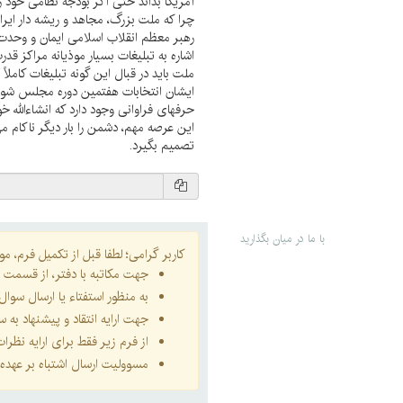
آمريكا بداند حتى اگر بودجه نظامى خود را
چرا كه ملت بزرگ، مجاهد و ريشه دار اير
رهبر معظم انقلاب اسلامى ايمان و وحدت ر
اشاره به تبليغات بسيار موذيانه مراكز ق
ملت بايد در قبال اين گونه تبليغات كاملاً ب
ايشان انتخابات هفتمين دوره مجلس شوراى
حرفهاى فراوانى وجود دارد كه انشاءالله
اين عرصه مهم، دشمن را بار ديگر ناكام مى
تصميم بگيرد.
با ما در میان بگذارید
کاربر گرامی؛ لطفا قبل از تکمیل فرم، موار
جهت مکاتبه با دفتر، از قسمت
ا
به منظور استفتاء یا ارسال سو
جهت ارایه انتقاد و پیشنهاد به
از فرم زیر فقط برای ارایه نظر
مسوولیت ارسال اشتباه بر عهده 