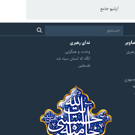
آرشیو جامع
صاویر
ندای رهبری
هبرى
وحدت و همگرایی
آنگاه که آسمان سیاه شد
فلسطین
مهوري
ه