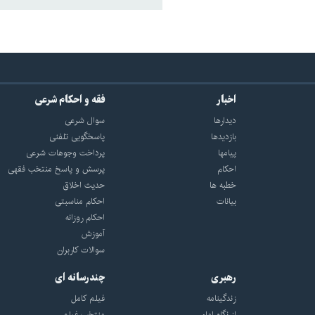
اخبار
فقه و احکام شرعی
دیدارها
سوال شرعی
بازديدها
پاسخگویی تلفنی
پيامها
پرداخت وجوهات شرعی
احكام
پرسش و پاسخ منتخب فقهی
خطبه ها
حدیث اخلاق
بیانات
احکام مناسبتی
احکام روزانه
آموزش
سوالات کاربران
رهبری
چندرسانه ای
زندگینامه
فیلم کامل
از نگاه امام
منتخب فیلم