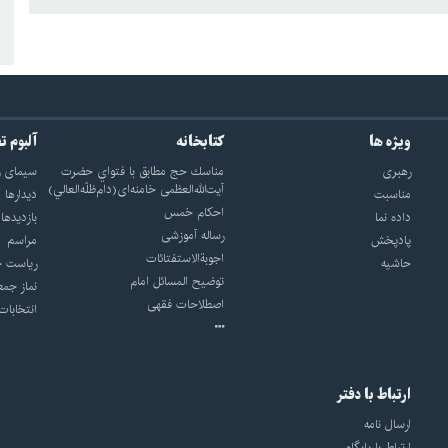
ویژه ها
کتابخانه
آلبوم ت
رهبری
مناسك حج مطابق با فتواي حضرت
سيماى ر
آيت‌الله‌العظمى خامنه‌اى(دام‌ظلّه‌العالي)
مناسبت
ديدارها
احکام خمس
داده نما
بازديدها
رساله آموزشی
پادپخش
مراسم
اجوبة‌الاستفتائات
حاشیه
رياست ج
توضيح المسائل امام
نماز جمع
اصطلاحات فقهى
انتخابات
ارتباط با دفتر
ارسال نامه
ارتباط با پایگاه