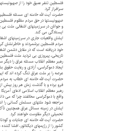
فلسطين تنفر عميق خود را از صهيونيستها 
سرافراز كرد.
حضرت آيت الله خامنه اى مسئله فلسطين ر
صهيونيستها در حق مردم مظلوم فلسطين اف
و جوانان در سرزمينهاى اشغالى ملت بى پ
ايستادگى مى كند.
ايشان واقعيات جارى در سرزمينهاى اشغالى
مردم فلسطين برشمردند و خاطرنشان كردن
خود دريافته است كه در مقابل دشمن اشغ
تاريخى، پيروزى بى ترديد ملت فلسطين و
رهبر معظم انقلاب مسئله عراق را ديگر مس
ايجاد دموكراسى، آزادى و رعايت حقوق بشر
عرصه را بر ملت عراق تنگ كرده اند كه اين
حضرت آيت الله خامنه اى خطاب به مردم آمر
فرو برده و با گذشت زمان هر روز بيش از 
رهبر معظم انقلاب اسلامى ادعاى آمريكا در
واقع با دموكراسى مخالفند چرا كه مى دان
مراجعه شود ملتهاى مسلمان كسانى را انتخ
ايشان در زمينه مسائل عراق همچنين تأكيد
تحميلى ديگر مقاومت خواهند كرد.
حضرت آيت الله خامنه اى جنايات و كودت
كشور را از رژيمهاى ديكتاتور، افشا كنند