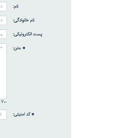
نام:
نام خانوادگی:
پست الکترونیکی:
* متن:
۷۰۰ /
* کد امنیتی: