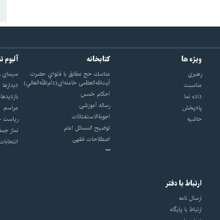
ویژه ها
کتابخانه
آلبوم ت
رهبری
مناسك حج مطابق با فتواي حضرت
سيماى ر
آيت‌الله‌العظمى خامنه‌اى(دام‌ظلّه‌العالي)
مناسبت
ديدارها
احکام خمس
داده نما
بازديدها
رساله آموزشی
پادپخش
مراسم
اجوبة‌الاستفتائات
حاشیه
رياست ج
توضيح المسائل امام
نماز جمع
اصطلاحات فقهى
انتخابات
ارتباط با دفتر
ارسال نامه
ارتباط با پایگاه