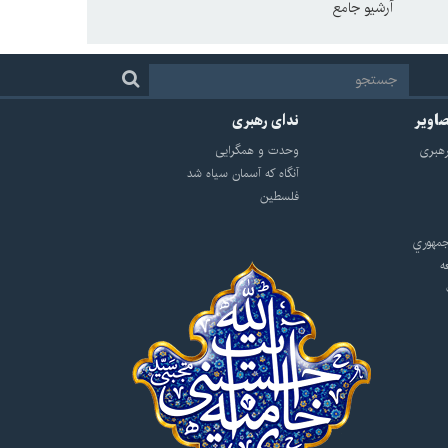
آرشیو جامع
صاویر
ندای رهبری
هبرى
وحدت و همگرایی
آنگاه که آسمان سیاه شد
فلسطین
مهوري
ه