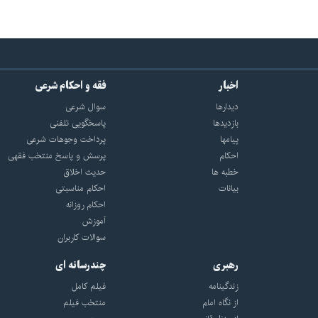
اخبار
فقه و احکام شرعی
دیدارها
سوال شرعی
بازديدها
پاسخگویی تلفنی
پيامها
پرداخت وجوهات شرعی
احكام
پرسش و پاسخ منتخب فقهی
خطبه ها
حدیث اخلاق
بیانات
احکام مناسبتی
احکام روزانه
آموزش
سوالات کاربران
رهبری
چندرسانه ای
زندگینامه
فیلم کامل
از نگاه امام
منتخب فیلم