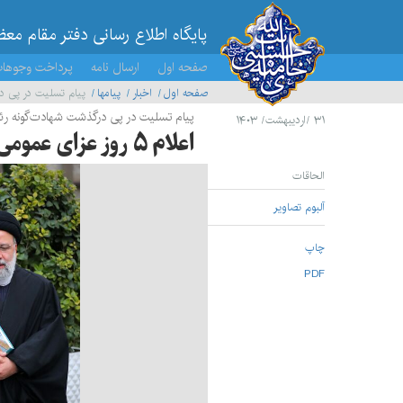
پایگاه اطلاع رسانی دفتر مقام مع
صفحه اول
ارسال نامه
پرداخت وجوها
صفحه اول
اخبار
پيامها
پیام تسلیت در پی د
پیام تسلیت در پی درگذشت شهادت‌گونه ر
۳۱ /اردیبهشت/ ۱۴۰۳
اعلام ۵ روز عزای عمومی از سوی رهبر انقلاب اسلامی
الحاقات
آلبوم تصاویر
چاپ
PDF