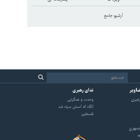
آرشیو جامع
صاویر
ندای رهبری
هبرى
وحدت و همگرایی
آنگاه که آسمان سیاه شد
فلسطین
مهوري
ه