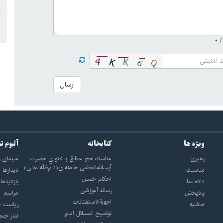
۰
ارسال
ویژه ها
کتابخانه
آلبوم ت
رهبری
مناسك حج مطابق با فتواي حضرت
سيماى ر
آيت‌الله‌العظمى خامنه‌اى(دام‌ظلّه‌العالي)
مناسبت
ديدارها
احکام خمس
داده نما
بازديدها
رساله آموزشی
پادپخش
مراسم
اجوبة‌الاستفتائات
حاشیه
رياست ج
توضيح المسائل امام
نماز جمع