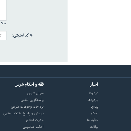
۷۰۰ /
* کد امنیتی:
اخبار
فقه و احکام شرعی
دیدارها
سوال شرعی
بازديدها
پاسخگویی تلفنی
پيامها
پرداخت وجوهات شرعی
احكام
پرسش و پاسخ منتخب فقهی
خطبه ها
حدیث اخلاق
بیانات
احکام مناسبتی