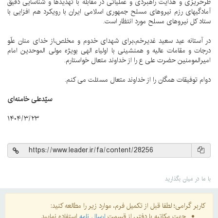
طرحریزی و هدایت راهبردی و عملیاتی در مقابله با تهدیدها و شناسایی دقیق
آمادگیهای رزم نیروهای مسلح جمهوری اسلامی ایران با رویکرد هم افزایی با
ستاد کل نیروهای مسلح مورد انتظار است.
در آستانه عید سعید غدیرخم،برای شهدای خدوم و مخلص،از خدای منان علّو
درجات و مقامات عالیه و همنشینی با اولیاء الهی بویژه مولی الموحدین امام
امیرالمومنین حضرت علی ع را از خداوند متعال خواستارم.
دوام توفیقات همگان را از خداوند متعال مسئلت می کنم.
سیّدعلی
خامنه‌ای
۱۴۰۴/۳/۲۳
با ما در میان بگذارید
کاربر گرامی؛ لطفا قبل از تکمیل فرم، موارد زیر را مطالعه کنید:
جهت مکاتبه با دفتر، از قسمت
ارسال نامه
استفاده نمایید.