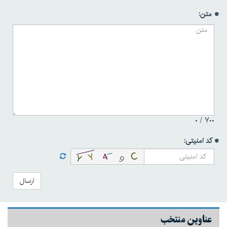
* متن:
۰
۷۰۰ /
* کد امنیتی:
ارسال
عناوین منتخب