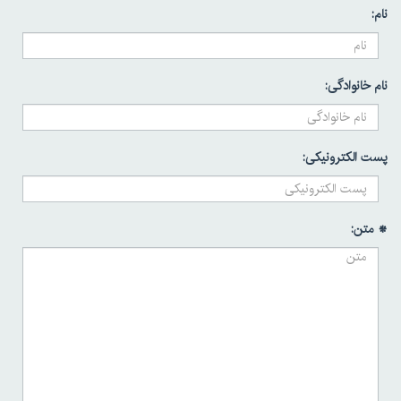
نام:
نام خانوادگی:
پست الکترونیکی:
* متن: