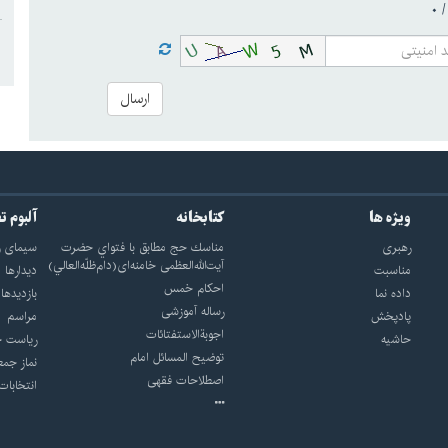
۰
ارسال
ویژه ها
کتابخانه
آلبوم ت
رهبری
مناسك حج مطابق با فتواي حضرت
سيماى ر
آيت‌الله‌العظمى خامنه‌اى(دام‌ظلّه‌العالي)
مناسبت
ديدارها
احکام خمس
داده نما
بازديدها
رساله آموزشی
پادپخش
مراسم
اجوبة‌الاستفتائات
حاشیه
رياست ج
توضيح المسائل امام
نماز جمع
اصطلاحات فقهى
انتخابات