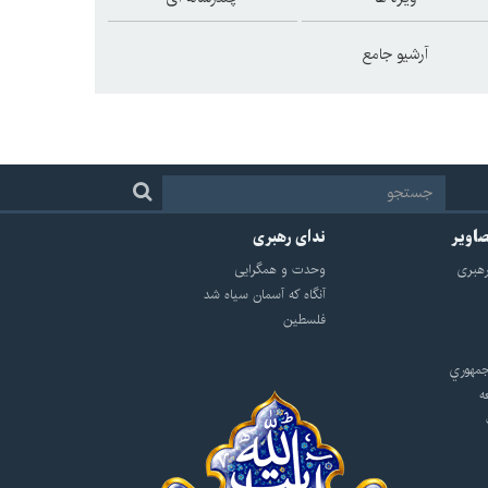
آرشیو جامع
صاویر
ندای رهبری
هبرى
وحدت و همگرایی
آنگاه که آسمان سیاه شد
فلسطین
مهوري
ه