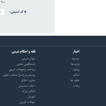
۷۰۰ /
* کد امنیتی:
اخبار
فقه و احکام شرعی
دیدارها
سوال شرعی
بازديدها
پاسخگویی تلفنی
پيامها
پرداخت وجوهات شرعی
احكام
پرسش و پاسخ منتخب فقهی
خطبه ها
حدیث اخلاق
بیانات
احکام مناسبتی
احکام روزانه
آموزش
سوالات کاربران