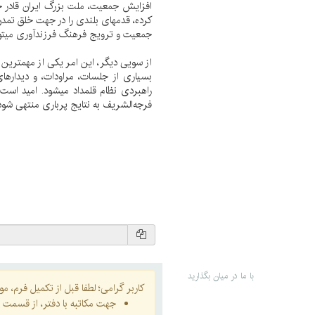
افزایش جمعیت، ملت بزرگ ایران قادر خو
کرده، قدمهای بلندی را در جهت خلق تمدن 
جمعیت و ترویج فرهنگ فرزندآوری میتوان
از سویی دیگر، این امر یکی از مهمترین د
بسیاری از جلسات، مراودات، و دیداره
راهبردی نظام قلمداد میشود. امید است ت
فرجه‌الشریف به نتایج پرباری منتهی شود ا
با ما در میان بگذارید
کاربر گرامی؛ لطفا قبل از تکمیل فرم، موار
جهت مکاتبه با دفتر، از قسمت
ا