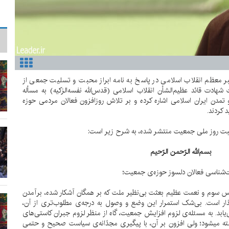
بر معظم انقلاب اسلامی در پاسخ به نامه ابراز محبت و تسلیت جمعی از
ادت قائد عظیم‌الشأن انقلاب اسلامی (قدس‌الله نفسه‌الزکیه) به مسأله
دن ایران اسلامی اشاره کرده و بر تلاش روزافزون فعالان مردمی حوزه
 کردند.
سبت روز ملی جمعیت منتشر شده، به شرح زیر است:
بسم‌الله
الرّحمن
الرّحیم
یت‌شناسی فعالان دلسوز حوزه‌ی جمعیت؛
س سوم و نعمت عظیم بعثت بی‌نظیر ملت که بر همگان آشکار شده، برآمدن
گذار است. بی‌شک استمرار این وضع و وصول به درجه‌ی مطلوب‌تری از آن،
د. به مسئله‌ی لزوم افزایش جمعیت، گاه از منظر لزوم جبران کاستی‌های
ه میشود؛ ولی افزون بر آن، با پیگیری مجدّانه‌ی سیاست صحیح و حتمی