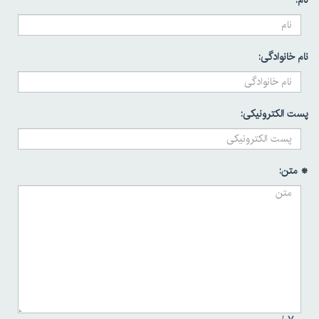
نام:
نام خانوادگی:
پست الکترونیکی:
* متن: