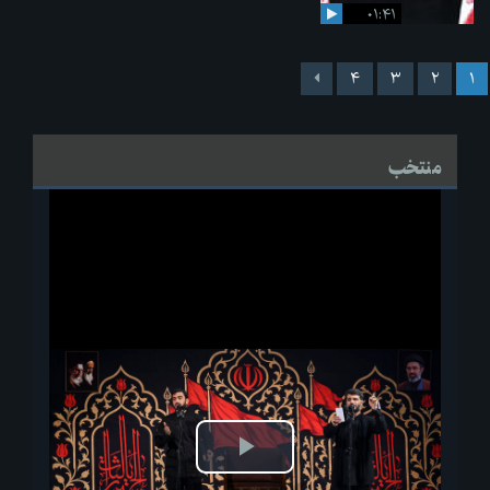
۰۱:۴۱
۴
۳
۲
۱
منتخب
پخش