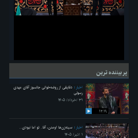
ویدیو
لحظاتی از قرائت زیارت اربعین امام حسین(ع) در مراسم عزاداری هیئات
پر بیننده ترین
دانشجویی
اخبار
دقایقی از روضه‌خوانی جانسوز آقای مهدی
رسولی
۳۱ /خرداد/ ۱۴۰۵
۱۲:۱۹
اخبار
سینه‌زن‌ها اومدن،‌ آقا.. تو اما نبودی...
۱ /تیر/ ۱۴۰۵