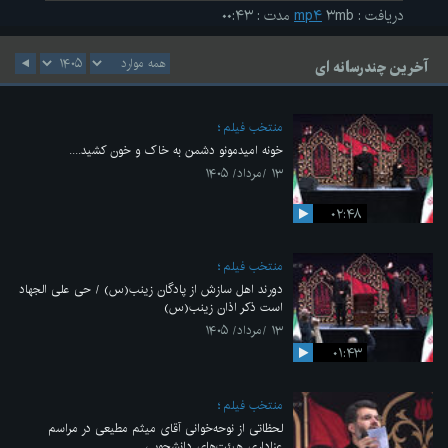
دریافت
:
۳mb
mp۴
مدت
:
۰۰:۴۳
آخرین چندرسانه ای
منتخب فیلم
خونه امیدمونو دشمن به خاک و خون کشید....
۱۳ /مرداد/ ۱۴۰۵
۰۲:۴۸
منتخب فیلم
دورند اهل سازش از پادگان زینب(س) / حی علی الجهاد
است ذکر اذان زینب(س)
۱۳ /مرداد/ ۱۴۰۵
۰۱:۴۳
منتخب فیلم
لحظاتی از نوحه‌خوانی آقای میثم مطیعی در مراسم
عزاداری هیئت‌های دانشجویی