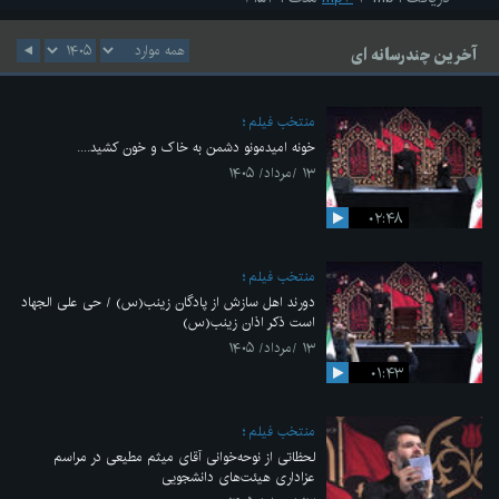
آخرین چندرسانه ای
منتخب فیلم
خونه امیدمونو دشمن به خاک و خون کشید....
۱۳ /مرداد/ ۱۴۰۵
۰۲:۴۸
منتخب فیلم
دورند اهل سازش از پادگان زینب(س) / حی علی الجهاد
است ذکر اذان زینب(س)
۱۳ /مرداد/ ۱۴۰۵
۰۱:۴۳
منتخب فیلم
لحظاتی از نوحه‌خوانی آقای میثم مطیعی در مراسم
عزاداری هیئت‌های دانشجویی