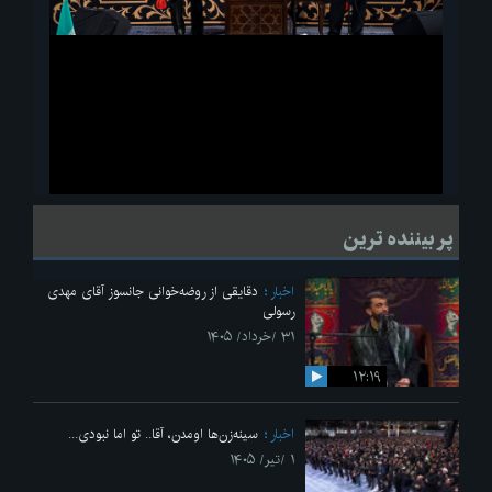
ویدیو
لحظاتی از قرائت زیارت اربعین امام حسین(ع) در مراسم عزاداری هیئات
پر بیننده ترین
دانشجویی
اخبار
دقایقی از روضه‌خوانی جانسوز آقای مهدی
رسولی
۳۱ /خرداد/ ۱۴۰۵
۱۲:۱۹
اخبار
سینه‌زن‌ها اومدن،‌ آقا.. تو اما نبودی...
۱ /تیر/ ۱۴۰۵