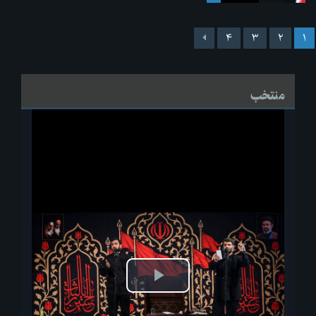
۴
۳
۲
۱
منتخب
پخش