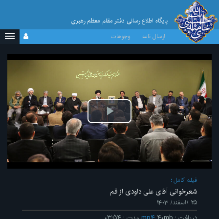
پایگاه اطلاع رسانی دفتر مقام معظم رهبری
ارسال نامه
وجوهات
پخش
ویدیو
فیلم کامل
شعرخوانی آقای علی داودی از قم
۲۵ /اسفند/ ۱۴۰۳
دریافت
:
۴۰mb
mp۴
مدت
:
۰۳:۵۴