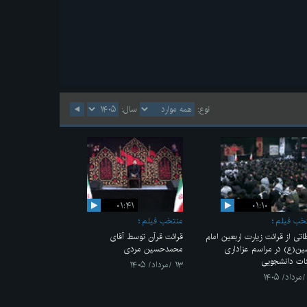
نوع:
سال:
۰۱:۴۱
۰۱:۱۰
خب فیلم
منتخب فیلم
اتی از قرائت زیارت اربعین امام
قرائت قرآن توسط آقای
ن(ع) در مراسم عزاداری
محمدحسین مردی
ات دانشجویی
۱۳ /مرداد/ ۱۴۰۵