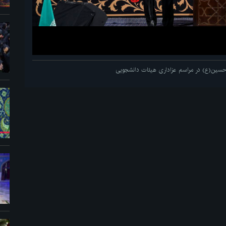
م حسین(ع) در مراسم عزاداری هیئات دانشجویی