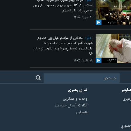
اسلامی در کنار ضریح نورانی حضرت علی‌ بن
موسی‌الرضا علیه‌السلام
۱۹ /تیر/ ۱۴۰۵
۰۲:۲۰
اخبار
لحظاتی از مراسم غبارروبی مضجع
شریف ثامن‌الحجج، حضرت امام رضا
علیه‌السلام توسط رهبر شهید انقلاب در سال
۹۶
۰۱:۳۳
۱۸ /تیر/ ۱۴۰۵
صاویر
ندای رهبری
هبرى
وحدت و همگرایی
آنگاه که آسمان سیاه شد
فلسطین
مهوري