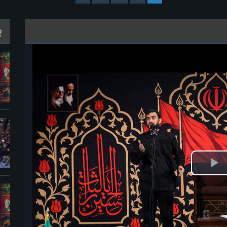
پ
خش
ویدیو