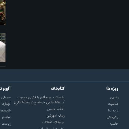
ویژه ها
کتابخانه
آلبوم ت
رهبری
مناسك حج مطابق با فتواي حضرت
سيماى ر
آيت‌الله‌العظمى خامنه‌اى(دام‌ظلّه‌العالي)
مناسبت
ديدارها
احکام خمس
داده نما
بازديدها
رساله آموزشی
پادپخش
مراسم
اجوبة‌الاستفتائات
حاشیه
رياست ج
توضيح المسائل امام