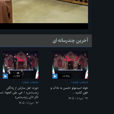
آخرین چندرسانه ای
۰۱:۴۳
۰۲:۴۸
منتخب فیلم
منتخب فیلم
خونه امیدمونو دشمن به خاک و
دورند اهل سازش از پادگان
خون کشید....
زینب(س) / حی علی الجهاد اس
ذکر اذان زینب(س)
۱۳ /مرداد/ ۱۴۰۵
۱۳ /مرداد/ ۱۴۰۵