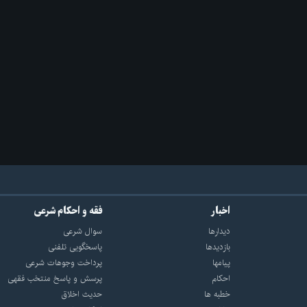
اخبار
فقه و احکام شرعی
دیدارها
سوال شرعی
بازديدها
پاسخگویی تلفنی
پيامها
پرداخت وجوهات شرعی
احكام
پرسش و پاسخ منتخب فقهی
خطبه ها
حدیث اخلاق