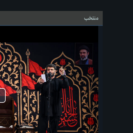
منتخب
پ