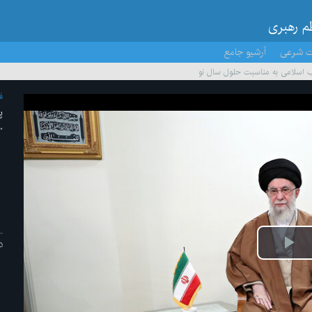
ظم رهبری
ت شرعی
آرشیو جامع
اب اسلامی به مناسبت حلول سال نو
ف
پ
۳۰ /ا
د
پخش
ویدیو