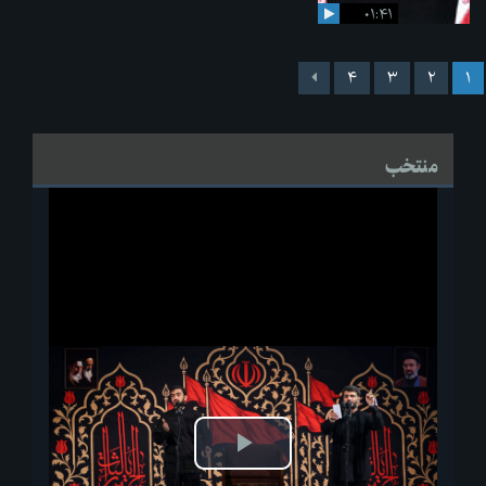
۰۱:۴۱
۴
۳
۲
۱
منتخب
پخش