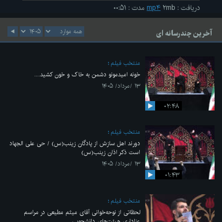
دریافت
:
۲mb
mp۴
مدت
:
۰۰:۵۱
آخرین چندرسانه ای
منتخب فیلم
خونه امیدمونو دشمن به خاک و خون کشید....
۱۳ /مرداد/ ۱۴۰۵
۰۲:۴۸
منتخب فیلم
دورند اهل سازش از پادگان زینب(س) / حی علی الجهاد
است ذکر اذان زینب(س)
۱۳ /مرداد/ ۱۴۰۵
۰۱:۴۳
منتخب فیلم
لحظاتی از نوحه‌خوانی آقای میثم مطیعی در مراسم
عزاداری هیئت‌های دانشجویی