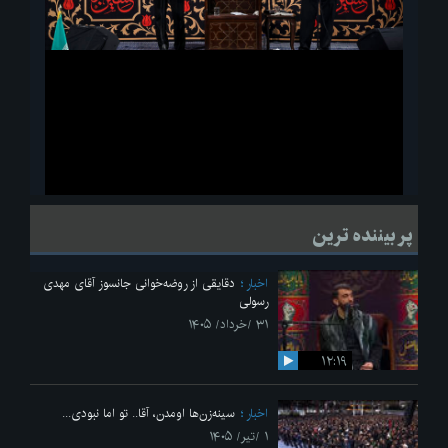
ویدیو
لحظاتی از قرائت زیارت اربعین امام حسین(ع) در مراسم عزاداری هیئات
پر بیننده ترین
دانشجویی
اخبار
دقایقی از روضه‌خوانی جانسوز آقای مهدی
رسولی
۳۱ /خرداد/ ۱۴۰۵
۱۲:۱۹
اخبار
سینه‌زن‌ها اومدن،‌ آقا.. تو اما نبودی...
۱ /تیر/ ۱۴۰۵