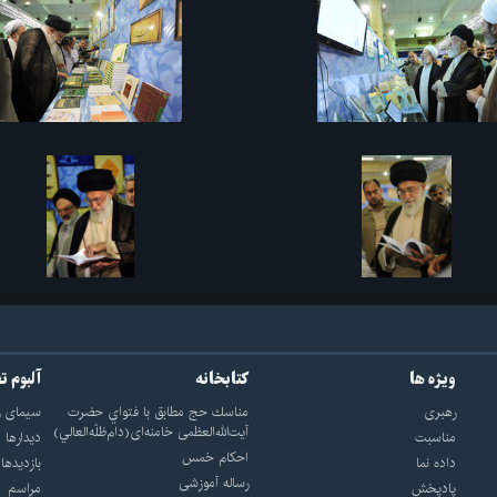
ویژه ها
کتابخانه
آلبوم ت
رهبری
مناسك حج مطابق با فتواي حضرت
سيماى ر
آيت‌الله‌العظمى خامنه‌اى(دام‌ظلّه‌العالي)
مناسبت
ديدارها
احکام خمس
داده نما
بازديدها
رساله آموزشی
پادپخش
مراسم