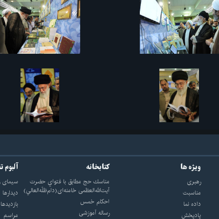
ویژه ها
کتابخانه
آلبوم ت
رهبری
مناسك حج مطابق با فتواي حضرت
سيماى ر
آيت‌الله‌العظمى خامنه‌اى(دام‌ظلّه‌العالي)
مناسبت
ديدارها
احکام خمس
داده نما
بازديدها
رساله آموزشی
پادپخش
مراسم