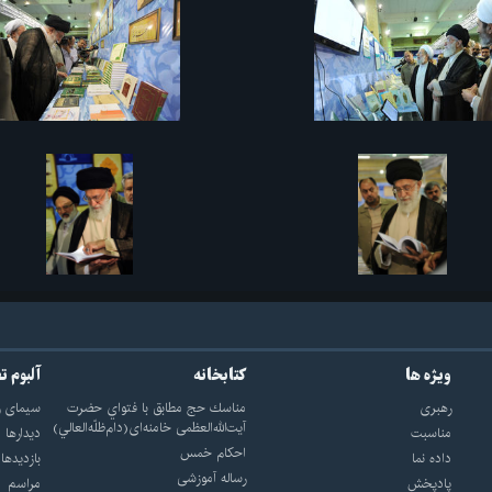
ویژه ها
کتابخانه
آلبوم ت
رهبری
مناسك حج مطابق با فتواي حضرت
سيماى ر
آيت‌الله‌العظمى خامنه‌اى(دام‌ظلّه‌العالي)
مناسبت
ديدارها
احکام خمس
داده نما
بازديدها
رساله آموزشی
پادپخش
مراسم