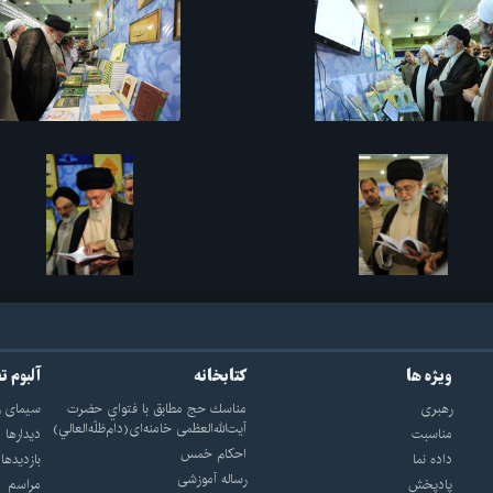
ویژه ها
کتابخانه
آلبوم ت
رهبری
مناسك حج مطابق با فتواي حضرت
سيماى ر
آيت‌الله‌العظمى خامنه‌اى(دام‌ظلّه‌العالي)
مناسبت
ديدارها
احکام خمس
داده نما
بازديدها
رساله آموزشی
پادپخش
مراسم