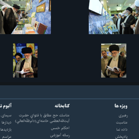
ویژه ها
کتابخانه
آلبوم ت
رهبری
مناسك حج مطابق با فتواي حضرت
سيماى ر
آيت‌الله‌العظمى خامنه‌اى(دام‌ظلّه‌العالي)
مناسبت
ديدارها
احکام خمس
داده نما
بازديدها
رساله آموزشی
پادپخش
مراسم