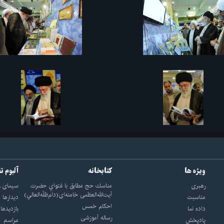
ویژه ها
کتابخانه
آلبوم ت
رهبری
مناسك حج مطابق با فتواي حضرت
سيماى ر
آيت‌الله‌العظمى خامنه‌اى(دام‌ظلّه‌العالي)
مناسبت
ديدارها
احکام خمس
داده نما
بازديدها
رساله آموزشی
پادپخش
مراسم