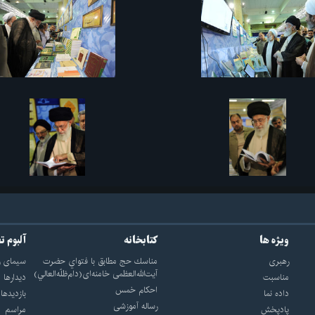
ویژه ها
کتابخانه
آلبوم ت
رهبری
مناسك حج مطابق با فتواي حضرت
سيماى ر
آيت‌الله‌العظمى خامنه‌اى(دام‌ظلّه‌العالي)
مناسبت
ديدارها
احکام خمس
داده نما
بازديدها
رساله آموزشی
پادپخش
مراسم