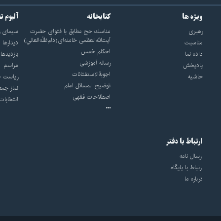
ویژه ها
کتابخانه
آلبوم ت
رهبری
مناسك حج مطابق با فتواي حضرت
سيماى ر
آيت‌الله‌العظمى خامنه‌اى(دام‌ظلّه‌العالي)
مناسبت
ديدارها
احکام خمس
داده نما
بازديدها
رساله آموزشی
پادپخش
مراسم
اجوبة‌الاستفتائات
حاشیه
رياست ج
توضيح المسائل امام
نماز جمع
اصطلاحات فقهى
انتخابات
ارتباط با دفتر
ارسال نامه
ارتباط با پایگاه
درباره ما