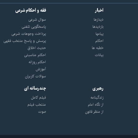
اخبار
فقه و احکام شرعی
دیدارها
سوال شرعی
بازديدها
پاسخگویی تلفنی
پيامها
پرداخت وجوهات شرعی
احكام
پرسش و پاسخ منتخب فقهی
خطبه ها
حدیث اخلاق
بیانات
احکام مناسبتی
احکام روزانه
آموزش
سوالات کاربران
رهبری
چندرسانه ای
زندگینامه
فیلم کامل
از نگاه امام
منتخب فیلم
از منظر قانون
صوت