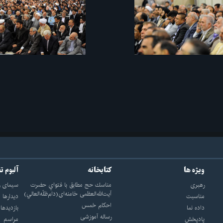
ویژه ها
کتابخانه
آلبوم ت
رهبری
مناسك حج مطابق با فتواي حضرت
سيماى ر
آيت‌الله‌العظمى خامنه‌اى(دام‌ظلّه‌العالي)
مناسبت
ديدارها
احکام خمس
داده نما
بازديدها
رساله آموزشی
پادپخش
مراسم