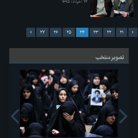
۲۲ /خرداد/ ۱۳۹۵
۲۷
۲۶
۲۵
۲۴
۲۳
۲۲
۲۱
تصویر منتخب
s
Next