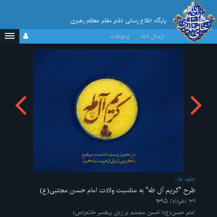
پایگاه اطلاع رسانی دفتر مقام معظم رهبری
ارسال نامه
وجوهات
جلوه ها
طرح "کریم آل طه" به مناسبت ولادت امام حسن مجتبی(ع)
۳۱ /خرداد/ ۱۳۹۵
امام حسن(ع)؛ حُسن مجسّم بر زبان پیغمبر خاتم(ص)