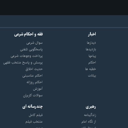
اخبار
فقه و احکام شرعی
دیدارها
سوال شرعی
بازديدها
پاسخگویی تلفنی
پيامها
پرداخت وجوهات شرعی
احكام
پرسش و پاسخ منتخب فقهی
خطبه ها
حدیث اخلاق
بیانات
احکام مناسبتی
احکام روزانه
آموزش
سوالات کاربران
رهبری
چندرسانه ای
زندگینامه
فیلم کامل
از نگاه امام
منتخب فیلم