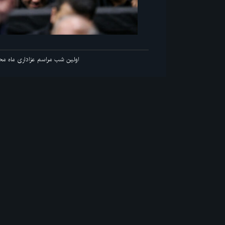
 مراسم عزاداری ماه محرم در جوار محل عروج ملکوتی قائد شهید انقلاب