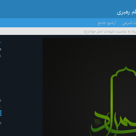
ظم رهبری
ت شرعی
آرشیو جامع
مراد به مناسبت شهادت امام جواد(ع)
ج
ط
۹ /شهریور/
ا
د