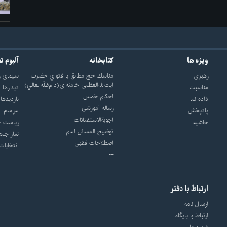
ویژه ها
کتابخانه
آلبوم ت
رهبری
مناسك حج مطابق با فتواي حضرت
سيماى ر
آيت‌الله‌العظمى خامنه‌اى(دام‌ظلّه‌العالي)
مناسبت
ديدارها
احکام خمس
داده نما
بازديدها
رساله آموزشی
پادپخش
مراسم
اجوبة‌الاستفتائات
حاشیه
رياست ج
توضيح المسائل امام
نماز جمع
اصطلاحات فقهى
انتخابات
ارتباط با دفتر
ارسال نامه
ارتباط با پایگاه