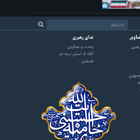
صاویر
ندای رهبری
هبرى
وحدت و همگرایی
آنگاه که آسمان سیاه شد
فلسطین
مهوري
ه