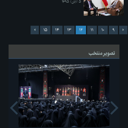
۵ /آبان/ ۱۳۹۵
۱۵
۱۴
۱۳
۱۲
۱۱
۱۰
۹
تصویر منتخب
s
Next