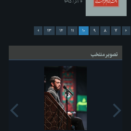
۴ /آذر/ ۱۳۹۵
۱۳
۱۲
۱۱
۱۰
۹
۸
۷
تصویر منتخب
s
Next