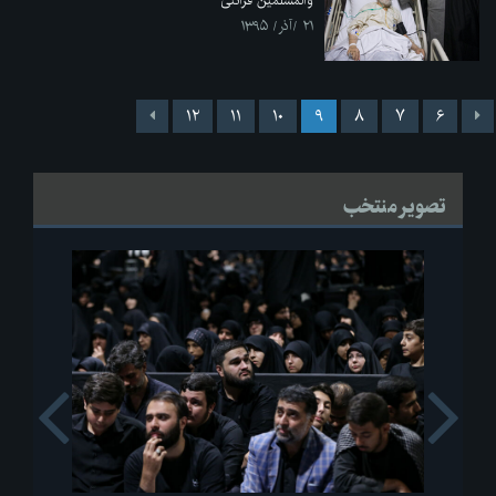
والمسلمین قرائتی
۲۱ /آذر/ ۱۳۹۵
۱۲
۱۱
۱۰
۹
۸
۷
۶
تصویر منتخب
s
Next