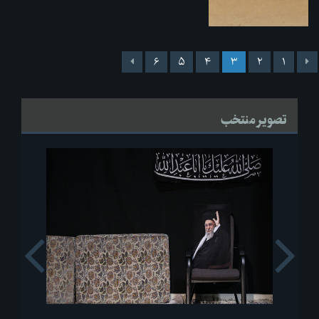
۶
۵
۴
۳
۲
۱
تصویر منتخب
s
Next