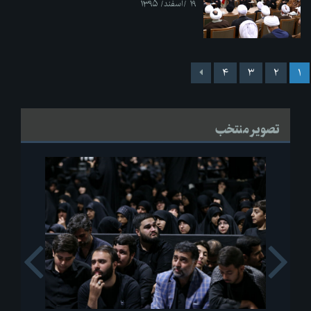
۱۹ /اسفند/ ۱۳۹۵
۴
۳
۲
۱
تصویر منتخب
s
Next