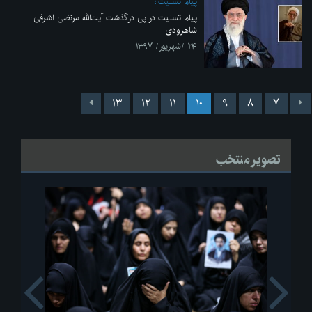
پیام تسلیت
پیام تسلیت در پی درگذشت آیت‌الله مرتضی اشرفی
شاهرودی
۲۴ /شهریور/ ۱۳۹۷
۱۳
۱۲
۱۱
۱۰
۹
۸
۷
تصویر منتخب
s
Next