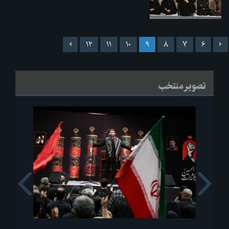
۱۲
۱۱
۱۰
۹
۸
۷
۶
تصویر منتخب
s
Next