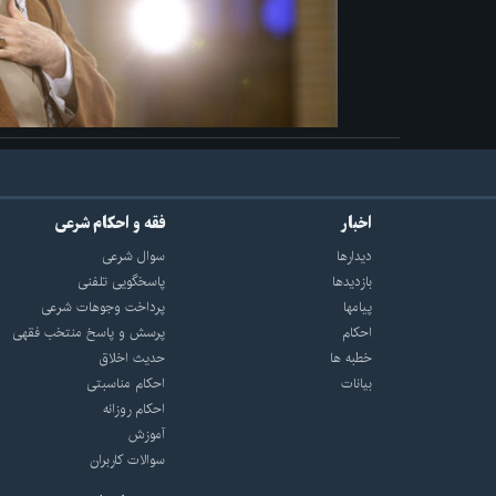
اخبار
فقه و احکام شرعی
دیدارها
سوال شرعی
بازديدها
پاسخگویی تلفنی
پيامها
پرداخت وجوهات شرعی
احكام
پرسش و پاسخ منتخب فقهی
خطبه ها
حدیث اخلاق
بیانات
احکام مناسبتی
احکام روزانه
آموزش
سوالات کاربران