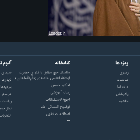
ویژه ها
کتابخانه
آلبوم ت
رهبری
مناسك حج مطابق با فتواي حضرت
سيماى ر
آيت‌الله‌العظمى خامنه‌اى(دام‌ظلّه‌العالي)
مناسبت
ديدارها
احکام خمس
داده نما
بازديدها
رساله آموزشی
پادپخش
مراسم
اجوبة‌الاستفتائات
حاشیه
رياست ج
توضيح المسائل امام
نماز جمع
اصطلاحات فقهى
انتخابات