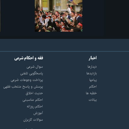
اخبار
فقه و احکام شرعی
دیدارها
سوال شرعی
بازديدها
پاسخگویی تلفنی
پيامها
پرداخت وجوهات شرعی
احكام
پرسش و پاسخ منتخب فقهی
خطبه ها
حدیث اخلاق
بیانات
احکام مناسبتی
احکام روزانه
آموزش
سوالات کاربران