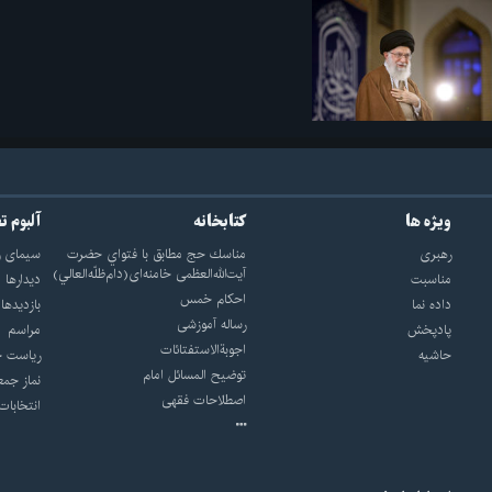
ویژه ها
کتابخانه
آلبوم ت
رهبری
مناسك حج مطابق با فتواي حضرت
سيماى ر
آيت‌الله‌العظمى خامنه‌اى(دام‌ظلّه‌العالي)
مناسبت
ديدارها
احکام خمس
داده نما
بازديدها
رساله آموزشی
پادپخش
مراسم
اجوبة‌الاستفتائات
حاشیه
رياست ج
توضيح المسائل امام
نماز جمع
اصطلاحات فقهى
انتخابات