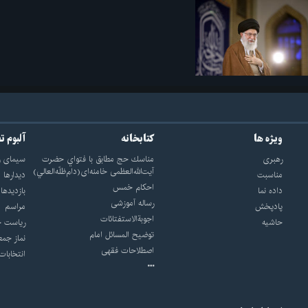
ویژه ها
کتابخانه
آلبوم ت
رهبری
مناسك حج مطابق با فتواي حضرت
سيماى ر
آيت‌الله‌العظمى خامنه‌اى(دام‌ظلّه‌العالي)
مناسبت
ديدارها
احکام خمس
داده نما
بازديدها
رساله آموزشی
پادپخش
مراسم
اجوبة‌الاستفتائات
حاشیه
رياست ج
توضيح المسائل امام
نماز جمع
اصطلاحات فقهى
انتخابات