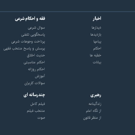
اخبار
فقه و احکام شرعی
دیدارها
سوال شرعی
بازديدها
پاسخگویی تلفنی
پيامها
پرداخت وجوهات شرعی
احكام
پرسش و پاسخ منتخب فقهی
خطبه ها
حدیث اخلاق
بیانات
احکام مناسبتی
احکام روزانه
آموزش
سوالات کاربران
رهبری
چندرسانه ای
زندگینامه
فیلم کامل
از نگاه امام
منتخب فیلم
از منظر قانون
صوت