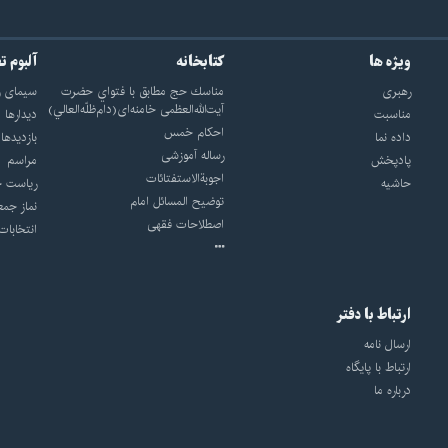
ویژه ها
کتابخانه
آلبوم ت
رهبری
مناسك حج مطابق با فتواي حضرت
سيماى ر
آيت‌الله‌العظمى خامنه‌اى(دام‌ظلّه‌العالي)
مناسبت
ديدارها
احکام خمس
داده نما
بازديدها
رساله آموزشی
پادپخش
مراسم
اجوبة‌الاستفتائات
حاشیه
رياست ج
توضيح المسائل امام
نماز جمع
اصطلاحات فقهى
انتخابات
ارتباط با دفتر
ارسال نامه
ارتباط با پایگاه
درباره ما