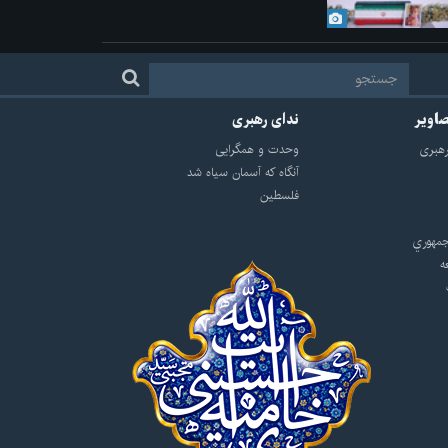
صاویر
ندای رهبری
هبرى
وحدت و همگرایی
آنگاه که آسمان سیاه شد
فلسطین
مهوري
ه