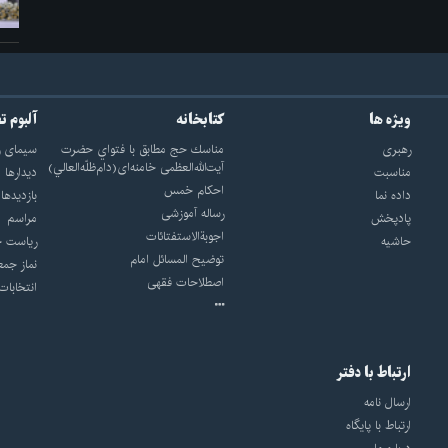
ویژه ها
کتابخانه
آلبوم ت
رهبری
مناسك حج مطابق با فتواي حضرت
سيماى ر
آيت‌الله‌العظمى خامنه‌اى(دام‌ظلّه‌العالي)
مناسبت
ديدارها
احکام خمس
داده نما
بازديدها
رساله آموزشی
پادپخش
مراسم
اجوبة‌الاستفتائات
حاشیه
رياست ج
توضيح المسائل امام
نماز جمع
اصطلاحات فقهى
انتخابات
ارتباط با دفتر
ارسال نامه
ارتباط با پایگاه