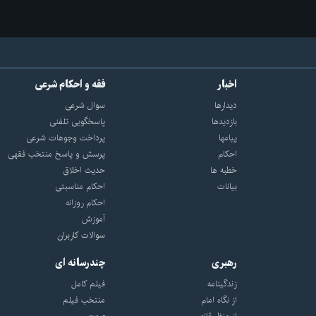
اخبار
فقه و احکام شرعی
دیدارها
سوال شرعی
بازديدها
پاسخگویی تلفنی
پيامها
پرداخت وجوهات شرعی
احكام
پرسش و پاسخ منتخب فقهی
خطبه ها
حدیث اخلاق
بیانات
احکام مناسبتی
احکام روزانه
آموزش
سوالات کاربران
رهبری
چندرسانه ای
زندگینامه
فیلم کامل
از نگاه امام
منتخب فیلم