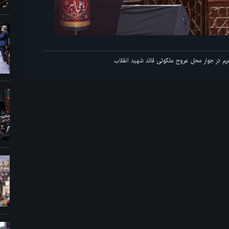
سم عزاداری ماه محرم در جوار محل عروج ملکوتی قائد شهید انقلاب