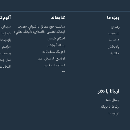
ویژه ها
کتابخانه
آلبوم ت
رهبری
مناسك حج مطابق با فتواي حضرت
سيماى ر
آيت‌الله‌العظمى خامنه‌اى(دام‌ظلّه‌العالي)
مناسبت
ديدارها
احکام خمس
داده نما
بازديدها
رساله آموزشی
پادپخش
مراسم
اجوبة‌الاستفتائات
حاشیه
رياست ج
توضيح المسائل امام
نماز جمع
اصطلاحات فقهى
انتخابات
ارتباط با دفتر
ارسال نامه
ارتباط با پایگاه
درباره ما