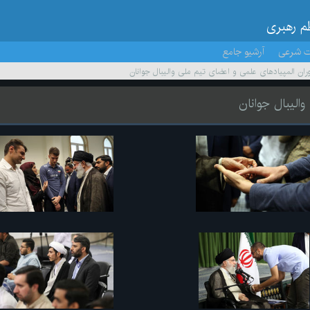
ظم رهبری
ت شرعی
آرشیو جامع
آوران المپیادهای علمی و اعضای تیم ملی والیبال جوانان
والیبال جوانان