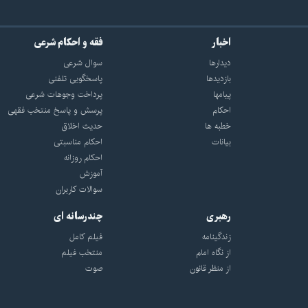
اخبار
فقه و احکام شرعی
دیدارها
سوال شرعی
بازديدها
پاسخگویی تلفنی
پيامها
پرداخت وجوهات شرعی
احكام
پرسش و پاسخ منتخب فقهی
خطبه ها
حدیث اخلاق
بیانات
احکام مناسبتی
احکام روزانه
آموزش
سوالات کاربران
رهبری
چندرسانه ای
زندگینامه
فیلم کامل
از نگاه امام
منتخب فیلم
از منظر قانون
صوت