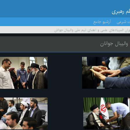
ظم رهبری
ت شرعی
آرشیو جامع
آوران المپیادهای علمی و اعضای تیم ملی والیبال جوانان
والیبال جوانان