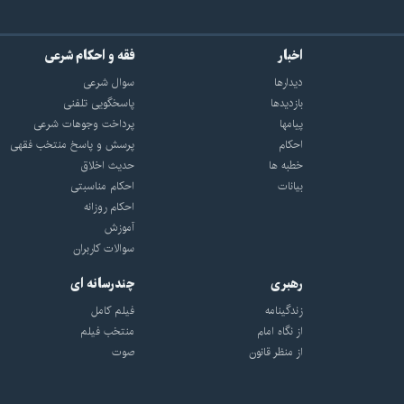
اخبار
فقه و احکام شرعی
دیدارها
سوال شرعی
بازديدها
پاسخگویی تلفنی
پيامها
پرداخت وجوهات شرعی
احكام
پرسش و پاسخ منتخب فقهی
خطبه ها
حدیث اخلاق
بیانات
احکام مناسبتی
احکام روزانه
آموزش
سوالات کاربران
رهبری
چندرسانه ای
زندگینامه
فیلم کامل
از نگاه امام
منتخب فیلم
از منظر قانون
صوت