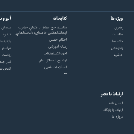
ویژه ها
کتابخانه
آلبوم ت
رهبری
مناسك حج مطابق با فتواي حضرت
سيماى ر
آيت‌الله‌العظمى خامنه‌اى(دام‌ظلّه‌العالي)
مناسبت
ديدارها
احکام خمس
داده نما
بازديدها
رساله آموزشی
پادپخش
مراسم
اجوبة‌الاستفتائات
حاشیه
رياست ج
توضيح المسائل امام
نماز جمع
اصطلاحات فقهى
انتخابات
ارتباط با دفتر
ارسال نامه
ارتباط با پایگاه
درباره ما